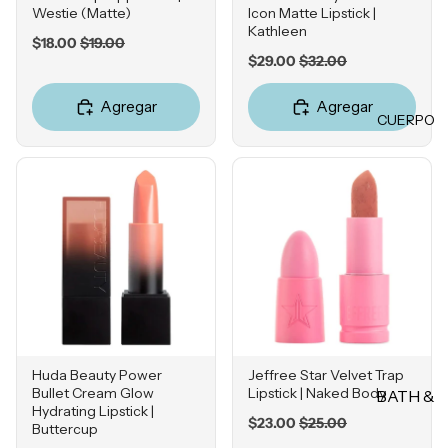
Champú
Westie (Matte)
Icon Matte Lipstick |
Ácido
Pestañas
Kathleen
s
Hialuróni
Sale
Original
$18.00
$19.00
postizas
Sale
Original
price
price
$29.00
$32.00
co
Acondici
price
price
onadore
LABIOS
Agregar
Agregar
s
POR
CUERPO
Labiales
PREOC
Champú
en barra
en seco
UPACI
Labiales
ÓN
líquidos
TRATA
Acné
Brillos
MIENT
Hiperpig
labiales
OS &
mentaci
MASCA
Tintas
ón
RILLAS
Plumper
Líneas
s
Tratamie
de
ntos
Huda Beauty Power
Jeffree Star Velvet Trap
Expresió
Bálsamo
Bullet Cream Glow
Lipstick | Naked Body
BATH &
n
s
Protecto
Hydrating Lipstick |
BODY
Sale
Original
$23.00
$25.00
res
Buttercup
Rosácea
Delinead
price
price
térmicos