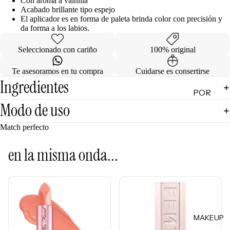
Con aroma a vainilla
Acabado brillante tipo espejo
de
El aplicador es en forma de paleta brinda color con precisión y
Regalo
da forma a los labios.
MINIS
Seleccionado con cariño
100% original
Skincare
Te asesoramos en tu compra
Cuidarse es consertirse
Minis
Ingredientes
POR
Makeup
Modo de uso
Minis
CATEG
ORÍA
Hair
Match perfecto
Care
Limpiad
Minis
oras
en la misma onda...
Body
Tónicos
Care
Exfoliant
Minis
es
Todos
Facial
los Minis
MAKEUP
Mists