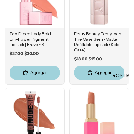
Mascarill
LO +
as
BUSCA
Tratamie
DO
ntos -
Sol de
Serums
Too Faced Lady Bold
Fenty Beauty Fenty Icon
Janeiro
Em-Power Pigment
The Case Semi-Matte
Contorn
Lipstick | Brave <3
Refillable Lipstick (Solo
Sephora
o de
Case)
Favorites
Sale
Original
$27.00
$30.00
Ojos
Sale
Original
price
price
$18.00
$19.00
Rhode
price
price
Hidratan
e.l.f.
tes
Agregar
Agregar
ROSTR
Rare
Protecto
O
Beauty
res
Primers
Solares
Bases
Herrami
entas
Correcto
res
POR
Bronzers
INGRE