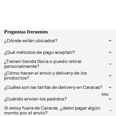
NCIA
Brumas y
Eau de
splashs
Parfum
Velas y
Eau de
ambient
Toilette
Preguntas frecuentes
adores
Body
¿Dónde están ubicados?
Mist
CUIDA
DO
¿Qué métodos de pago aceptan?
MARCA
Supleme
¿Tienen tienda física o puedo retirar
S
personalmente?
ntos
POPUL
¿Cómo hacen el envío y delivery de los
Product
productos?
ARES
os de
afeitar
Dolce &
¿Cuáles son las tarifas de delivery en Caracas?
Gabban
Uñas
Más
a
¿Cuándo envían los pedidos?
Carolina
Si estoy fuera de Caracas, ¿debo pagar algún
Herrera
monto por el envío?