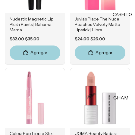
Rubores
DIENTE
Iluminad
CABELLO
Vitamina
ores
Nudestix Magnetic Lip
Juvia's Place The Nude
C
Plush Paints | Bahama
Peaches Velvety Matte
Polvos
Mama
Lipstick | Libra
Retinol
Fijadores
Sale
Original
Sale
Original
$32.00
$35.00
$24.00
$26.00
Ácido
price
price
price
price
de
Salicílico
maquillaj
Agregar
Agregar
e
Niacina
mida
OJOS
Ácido
Tranexá
Cejas
mico
Sombras
CHAM
Ácido
Delinead
Azelaico
PÚ &
ores
ACON
Ácido
Máscara
DICION
Glicólico
s para
ADOR
Péptidos
pestañas
ColourPop Lippie Stix |
UOMA Beauty Badass