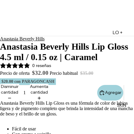
LO +
Anastasia Beverly Hills
DESTA
Anastasia Beverly Hills Lip Gloss
CADO
4.5 ml / 0.15 oz | Caramel
Lo +
Nuevo
0 reseñas
$32.00
Ofertas
Precio de oferta
Precio habitual
$35.00
$20.00
con PARAGONCASH
Sets de
Disminuir
Aumentar
Regalo
cantidad
cantidad
Agregar
Marketpl
Anastasia Beverly Hills Lip Gloss es una fórmula de color de labios
SKIN
ace
ligera y de pigmento completo que brinda la intensidad de una mancha
de beso y el brillo de un gloss.
Minis
Marcas
Fácil de usar
Tarjetas