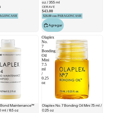
oz / 355 ml
N
CERAVE
$43.00
RAGONCASH
$26.00
con PARAGONCASH
Agregar
Olaplex
No.
7
Bonding
™
Oil
Mini
7.5
ml
/
0.25
oz
4 Bond Maintenance™
Olaplex No. 7 Bonding Oil Mini 7.5 ml /
ml / 8.5 oz
0.25 oz