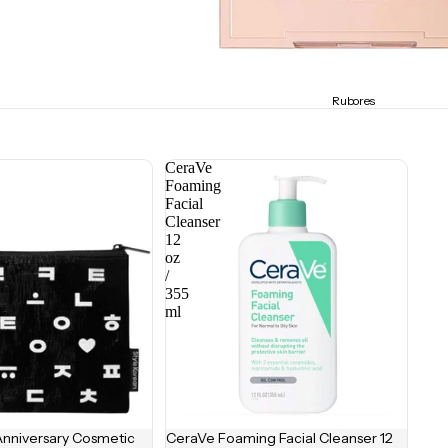
Rubores
CeraVe
Foaming
Facial
Cleanser
12
oz
/
355
ml
Anniversary Cosmetic
CeraVe Foaming Facial Cleanser 12