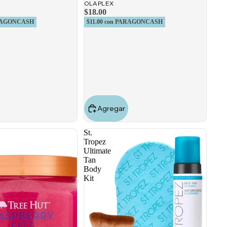
OLAPLEX
$18.00
RAGONCASH
$11.00
con PARAGONCASH
Agregar
St.
Tropez
Ultimate
Tan
Body
Kit