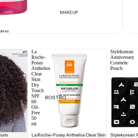
Contorno de Ojos
MAKEUP
Hidratantes
Protectores Solares
doras
Herramientas
POR INGREDIENTE
La
Stylekorean
Roche-
Anniversary
Vitamina C
Posay
Cosmetic
Anthelios
Pouch
Retinol
Clear
Ácido Salicílico
Skin
Dry
Niacinamida
Touch
SPF
Ácido Tranexámico
ROSTRO
60
Ácido Azelaico
Oil-
Primers
Free
Ácido Glicólico
Bases
50
ml
Péptidos
Correctores
urls
La Roche-Posay Anthelios Clear Skin
Stylekorean 
Ácido Hialurónico
Bronzers