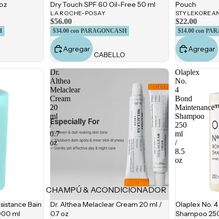
 oz
Dry Touch SPF 60 Oil-Free 50 ml
Pouch
Rubores
LA ROCHE-POSAY
STYLEKOREA
POR
$56.00
$22.00
Iluminadores
H
$34.00
con PARAGONCASH
$14.00
con PA
PREOCUPACIÓN
Polvos
Agregar
Agregar
Acné
CABELLO
Fijadores de maquillaje
Hiperpigmentación
Dr.
Olaplex
Líneas de Expresión
Althea
No.
OJOS
Melaclear
4
Rosácea
Cejas
Cream
Bond
20
Maintenance
Falta de Firmeza
Sombras
ml
Shampoo
Enrojecimiento
/
250
Delineadores
0.7
ml
Sensibilidad
oz
/
Máscaras para
8.5
Grasa y Poros Obstruídos
pestañas
oz
Resequedad
Pestañas postizas
CHAMPÚ & ACONDICIONADOR
LABIOS
istance Bain
Dr. Althea Melaclear Cream 20 ml /
Olaplex No. 
Champús
Labiales en barra
000 ml
0.7 oz
Shampoo 250 