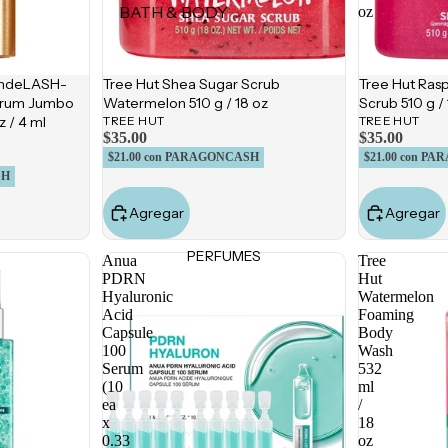
BATH & BODY
oz
Olaplex
Jabones y geles
K18
Exfoliantes
Klorane
andeLASH-
Tree Hut Shea Sugar Scrub
Tree Hut Rasp
erum Jumbo
Watermelon 510 g / 18 oz
Scrub 510 g / 
Desodorantes
Garnier
z / 4 ml
TREE HUT
TREE HUT
Accesorios
$35.00
$35.00
Color WOW
$21.00
con PARAGONCASH
$21.00
con PA
Moroccanoil
SH
LOCIONES E HIDRATANTES
Agregar
Agregar
Hidratantes
Tratamientos
PERFUMES
Anua
Tree
PDRN
Hut
Manos & pies
Hyaluronic
Watermelon
Acid
Foaming
Capsule
Body
MAQUILLAJE CORPORAL
100
Wash
Autobronceadores
Serum
532
(10
ml
Bronzers e iluminadores
ea
/
x
18
0.33
oz