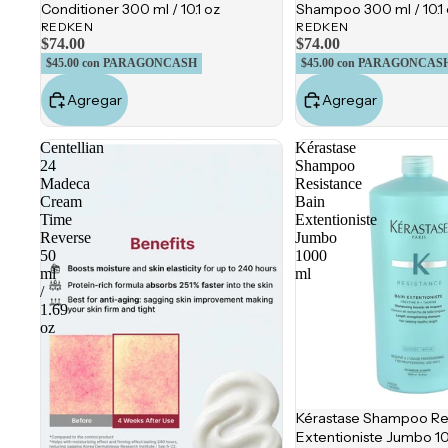
Conditioner 300 ml / 10.1 oz
Shampoo 300 ml / 10.1
REDKEN
REDKEN
$74.00
$74.00
$45.00
con PARAGONCASH
$45.00
con PARAGONCAS
Agregar
Agregar
Centellian
Kérastase
24
Shampoo
Madeca
Resistance
Cream
Bain
Time
Extentioniste
Reverse
Jumbo
50
1000
ml
ml
/
1.69
oz
Kérastase Shampoo Res
Extentioniste Jumbo 1