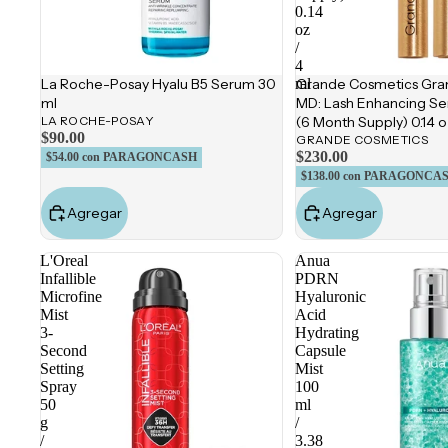
0.14
oz
/
4
La Roche-Posay Hyalu B5 Serum 30
Grande Cosmetics Gr
ml
ml
MD: Lash Enhancing S
LA ROCHE-POSAY
(6 Month Supply) 0.14 o
$90.00
GRANDE COSMETICS
$230.00
$54.00
con PARAGONCASH
$138.00
con PARAGONCA
Agregar
Agregar
L'Oreal
Anua
Infallible
PDRN
Microfine
Hyaluronic
Mist
Acid
3-
Hydrating
Second
Capsule
Setting
Mist
Spray
100
50
ml
g
/
/
3.38