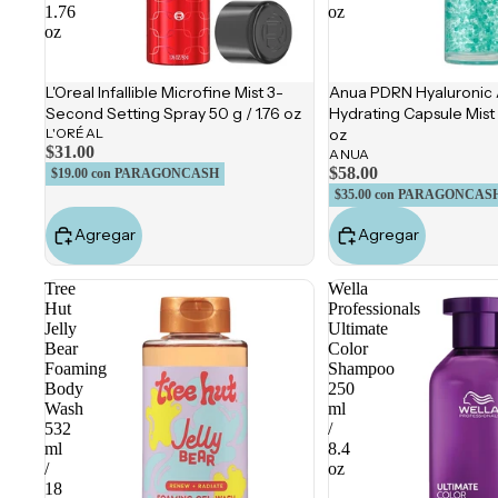
1.76
oz
oz
L'Oreal Infallible Microfine Mist 3-
Anua PDRN Hyaluronic 
Second Setting Spray 50 g / 1.76 oz
Hydrating Capsule Mist 
L'ORÉAL
oz
$31.00
ANUA
$58.00
$19.00
con PARAGONCASH
$35.00
con PARAGONCAS
Agregar
Agregar
Tree
Wella
Hut
Professionals
Jelly
Ultimate
Bear
Color
Foaming
Shampoo
Body
250
Wash
ml
532
/
ml
8.4
/
oz
18