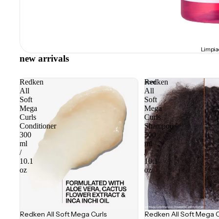
Limpia
new arrivals
Redken
Redken
All
All
Soft
Soft
Mega
Mega
Curls
Curls
Conditioner
Shampoo
300
300
ml
ml
/
/
10.1
10.1
oz
oz
Redken All Soft Mega Curls
Redken All Soft Mega C