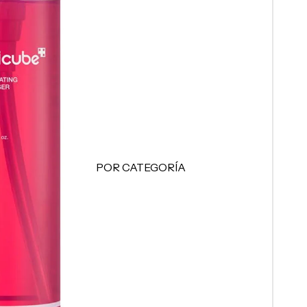
MINIS
Skincare Minis
Makeup Minis
Hair Care Minis
Body Care Minis
Todos los Minis
LO + BUSCADO
POR CATEGORÍA
Sol de Janeiro
Limpiadoras
Sephora Favorites
Tónicos
Rhode
Exfoliantes
e.l.f.
Facial Mists
Rare Beauty
Mascarillas
Tratamientos - Serums