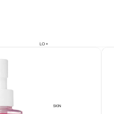
LO +
Rubore
DESTACADO
Lo + Nuevo
Ofertas
Sets de Regalo
Marketplace
Minis
Marcas
Tarjetas de Regalo
SKIN