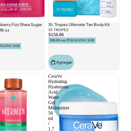
berry Fizz Shea Sugar
St. Tropez Ultimate Tan Body Kit
18 oz
ST. TROPEZ
$150.00
$90.00
con PARAGONCASH
RAGONCASH
Agregar
CeraVe
Hydrating
Hyaluronic
Acid
Water
Gel
Moisturizer
50
ml
/
1.7