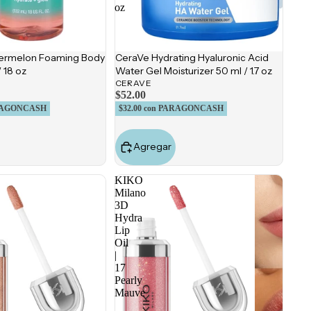
oz
termelon Foaming Body
CeraVe Hydrating Hyaluronic Acid
 18 oz
Water Gel Moisturizer 50 ml / 1.7 oz
CERAVE
$52.00
RAGONCASH
$32.00
con PARAGONCASH
Agregar
KIKO
Milano
3D
Hydra
Lip
Oil
|
17
Pearly
Mauve