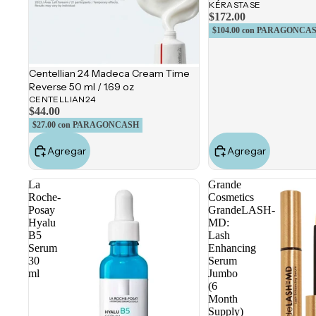
KÉRASTASE
$172.00
$104.00
con PARAGONCA
Centellian 24 Madeca Cream Time
Reverse 50 ml / 1.69 oz
CENTELLIAN24
$44.00
$27.00
con PARAGONCASH
Agregar
Agregar
La
Grande
Roche-
Cosmetics
Posay
GrandeLASH-
Hyalu
MD:
B5
Lash
Serum
Enhancing
30
Serum
ml
Jumbo
(6
Month
Supply)