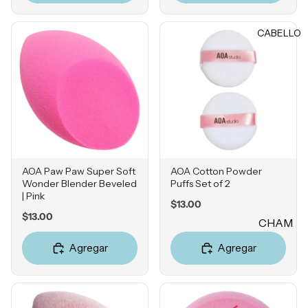
Rubores
DIENTE
Iluminad
CABELLO
Vitamina
ores
C
Polvos
Retinol
Fijadores
Ácido
de
Salicílico
maquillaj
e
Niacina
mida
OJOS
Ácido
AOA Paw Paw Super Soft
AOA Cotton Powder
Wonder Blender Beveled
Puffs Set of 2
Tranexá
Cejas
| Pink
mico
Price
$13.00
Sombras
Price
$13.00
CHAM
Ácido
Delinead
Azelaico
PÚ &
Agregar
Agregar
ores
ACON
Ácido
Máscara
DICION
Glicólico
s para
ADOR
Péptidos
pestañas