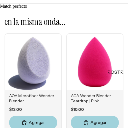
Mascarill
LO +
Match perfecto
as
BUSCA
Tratamie
en la misma onda...
DO
ntos -
Sol de
Serums
Janeiro
Contorn
Sephora
o de
Favorites
Ojos
Rhode
Hidratan
e.l.f.
tes
ROSTR
Rare
Protecto
O
Beauty
res
Primers
Solares
AOA Microfiber Wonder
AOA Wonder Blender
Bases
Herrami
Blender
Teardrop | Pink
entas
Correcto
Price
Price
$13.00
$10.00
res
POR
Bronzers
Agregar
Agregar
INGRE