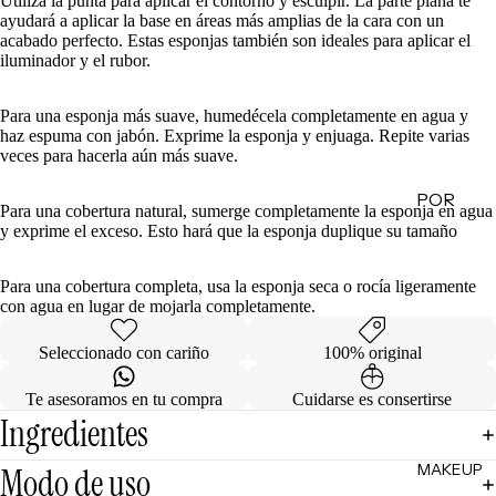
Utiliza la punta para aplicar el contorno y esculpir. La parte plana te
ayudará a aplicar la base en áreas más amplias de la cara con un
de
acabado perfecto. Estas esponjas también son ideales para aplicar el
Regalo
iluminador y el rubor.
MINIS
Para una esponja más suave, humedécela completamente en agua y
haz espuma con jabón. Exprime la esponja y enjuaga. Repite varias
Skincare
veces para hacerla aún más suave.
Minis
POR
Makeup
Para una cobertura natural, sumerge completamente la esponja en agua
Minis
CATEG
y exprime el exceso. Esto hará que la esponja duplique su tamaño
ORÍA
Hair
Care
Para una cobertura completa, usa la esponja seca o rocía ligeramente
Limpiad
con agua en lugar de mojarla completamente.
Minis
oras
Body
Tónicos
Seleccionado con cariño
100% original
Care
Exfoliant
Minis
Te asesoramos en tu compra
Cuidarse es consertirse
es
Ingredientes
Todos
Facial
los Minis
MAKEUP
Mists
Modo de uso