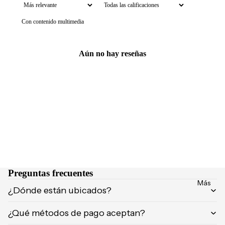
NCIA
Brumas y
Eau de
Con contenido multimedia
splashs
Parfum
Velas y
Eau de
ambient
Aún no hay reseñas
Toilette
adores
Body
Mist
CUIDA
DO
MARCA
Supleme
S
ntos
POPUL
Product
ARES
os de
afeitar
Dolce &
Preguntas frecuentes
Gabban
Uñas
Más
¿Dónde están ubicados?
a
Carolina
¿Qué métodos de pago aceptan?
Herrera