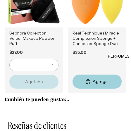
ores
Jabones
Falta de
y geles
Tintes &
Firmeza
Retocad
HERRA
Exfoliant
Enrojeci
ores de
MIENT
es
miento
raíz
AS
Sephora Collection
Real Techniques Miracle
Desodor
Sensibili
Product
Velour Makeup Powder
Complexion Sponge +
antes
Estuches
dad
Puff
Concealer Sponge Duo
os para
Accesori
Esponjas
Grasa y
peinado
Price
Price
$27.00
$35.00
os
PERFUMES
Poros
Brochas
Obstruíd
MISCEL
Accesori
LOCIO
os
ÁNEOS
os
NES E
Reseque
Agregar
Agotado
Perfume
HIDRA
dad
s
TANTE
también te pueden gustar...
Cepillos
S
Accesori
Hidratan
os
tes
Reseñas de clientes
Tratamie
MARCA