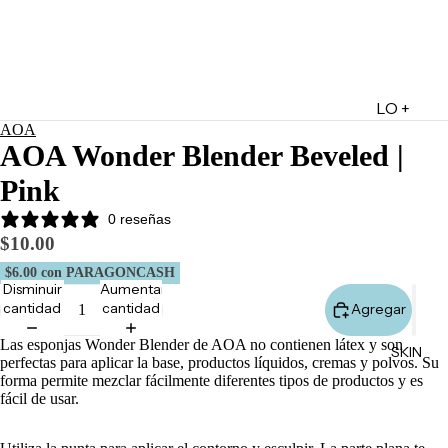
LO +
AOA
DESTA
AOA Wonder Blender Beveled |
CADO
Pink
Lo +
Nuevo
0 reseñas
$10.00
Ofertas
$6.00
con PARAGONCASH
Sets de
Disminuir
Aumentar
Regalo
cantidad
cantidad
Agregar
Marketpl
Las esponjas Wonder Blender de AOA no contienen látex y son
SKIN
ace
perfectas para aplicar la base, productos líquidos, cremas y polvos. Su
forma permite mezclar fácilmente diferentes tipos de productos y es
Minis
fácil de usar.
Marcas
Tarjetas