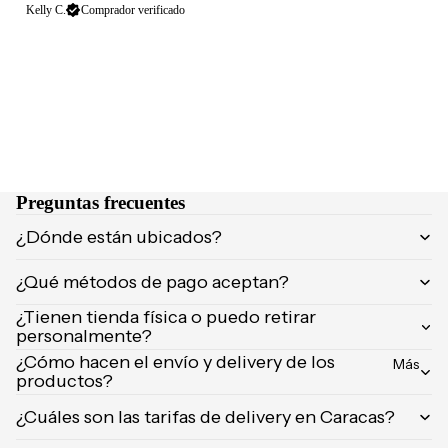
NCIA
Kelly C.
Comprador verificado
Brumas y
Eau de
splashs
Parfum
Velas y
Eau de
ambient
Toilette
adores
Body
Mist
CUIDA
DO
Preguntas frecuentes
MARCA
Supleme
¿Dónde están ubicados?
S
ntos
POPUL
¿Qué métodos de pago aceptan?
Product
ARES
os de
¿Tienen tienda física o puedo retirar
afeitar
Dolce &
personalmente?
Gabban
¿Cómo hacen el envío y delivery de los
Uñas
Más
a
productos?
Carolina
¿Cuáles son las tarifas de delivery en Caracas?
Herrera