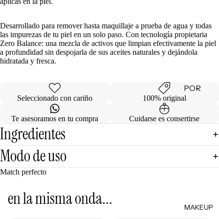
aplicas en la piel.
de
Regalo
Desarrollado para remover hasta maquillaje a prueba de agua y todas
las impurezas de tu piel en un solo paso. Con tecnología propietaria
Zero Balance: una mezcla de activos que limpian efectivamente la piel
MINIS
a profundidad sin despojarla de sus aceites naturales y dejándola
hidratada y fresca.
Skincare
Minis
POR
Makeup
Seleccionado con cariño
100% original
Minis
CATEG
ORÍA
Hair
Te asesoramos en tu compra
Cuidarse es consertirse
Care
Ingredientes
Limpiad
Minis
oras
Modo de uso
Body
Tónicos
Care
Exfoliant
Match perfecto
Minis
es
Todos
en la misma onda...
Facial
los Minis
MAKEUP
Mists