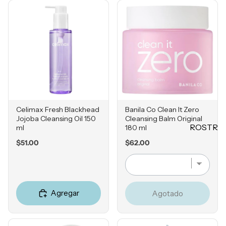
Mascarill
LO +
as
BUSCA
Tratamie
DO
ntos -
Sol de
Serums
Janeiro
Contorn
Sephora
o de
Favorites
Ojos
Rhode
Hidratan
Celimax Fresh Blackhead
Banila Co Clean It Zero
Jojoba Cleansing Oil 150
Cleansing Balm Original
e.l.f.
tes
ROSTR
ml
180 ml
Rare
Protecto
O
Price
Price
$51.00
$62.00
Beauty
res
Primers
Solares
Bases
Herrami
entas
Correcto
Agregar
Agotado
res
POR
Bronzers
INGRE