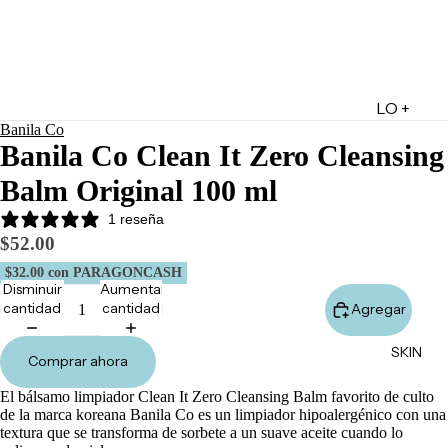
LO +
Banila Co
DESTA
Banila Co Clean It Zero Cleansing
CADO
Balm Original 100 ml
Lo +
Nuevo
1 reseña
$52.00
Ofertas
$32.00
con PARAGONCASH
Sets de
Disminuir
Aumentar
Regalo
cantidad
cantidad
Agregar
Marketpl
SKIN
ace
Comprar ahora
Minis
El bálsamo limpiador Clean It Zero Cleansing Balm favorito de culto
Marcas
de la marca koreana Banila Co es un limpiador hipoalergénico con una
textura que se transforma de sorbete a un suave aceite cuando lo
Tarjetas