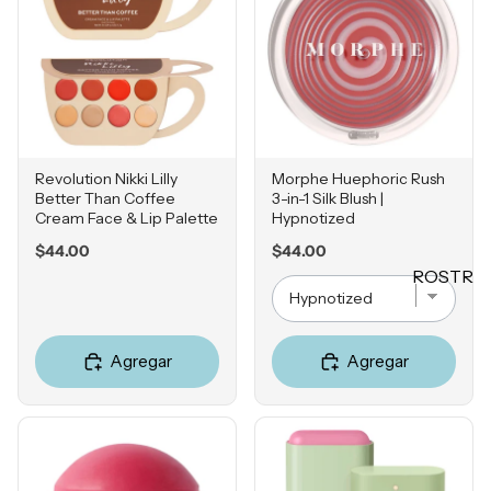
Mascarill
LO +
as
BUSCA
Tratamie
DO
ntos -
Sol de
Serums
Janeiro
Contorn
Sephora
o de
Revolution Nikki Lilly
Morphe Huephoric Rush
Favorites
Better Than Coffee
3-in-1 Silk Blush |
Ojos
Cream Face & Lip Palette
Hypnotized
Rhode
Hidratan
Price
Price
$44.00
$44.00
e.l.f.
tes
ROSTR
Rare
Protecto
O
Beauty
res
Primers
Solares
Agregar
Agregar
Bases
Herrami
entas
Correcto
res
POR
Bronzers
INGRE