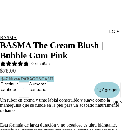
LO +
BASMA
DESTA
BASMA The Cream Blush |
CADO
Bubble Gum Pink
Lo +
Nuevo
0 reseñas
$78.00
Ofertas
$47.00
con PARAGONCASH
Sets de
Disminuir
Aumentar
Regalo
cantidad
cantidad
Agregar
Marketpl
Un rubor en crema y tinte labial construible y suave como la
SKIN
ace
mantequilla que se funde en la piel para un acabado naturalmente
radiante.
Minis
Marcas
Esta fórmula de larga duración y no pegajosa es ultra hidratante,
Tarjetas