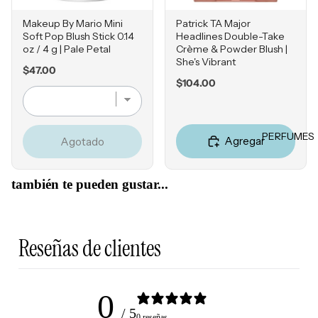
ores
Jabones
Falta de
y geles
Tintes &
Makeup By Mario Mini
Patrick TA Major
Firmeza
Soft Pop Blush Stick 0.14
Headlines Double-Take
Retocad
HERRA
Exfoliant
Enrojeci
oz / 4 g | Pale Petal
Crème & Powder Blush |
ores de
MIENT
es
She's Vibrant
miento
Price
raíz
$47.00
AS
Desodor
Price
$104.00
Sensibili
Product
antes
Estuches
dad
os para
Accesori
Esponjas
Grasa y
peinado
os
PERFUMES
Poros
Agregar
Agotado
Brochas
Obstruíd
MISCEL
Accesori
LOCIO
os
ÁNEOS
os
también te pueden gustar...
NES E
Reseque
Perfume
HIDRA
dad
s
TANTE
Reseñas de clientes
Cepillos
S
Accesori
Hidratan
os
tes
0
Tratamie
/ 5
MARCA
0 reseñas