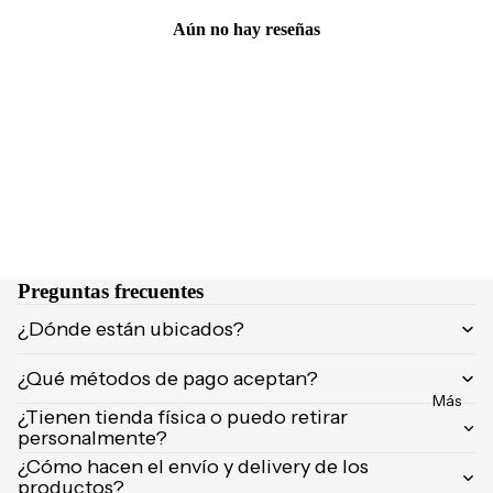
NCIA
Brumas y
Aún no hay reseñas
Eau de
splashs
Parfum
Velas y
Eau de
ambient
Toilette
adores
Body
Mist
CUIDA
DO
MARCA
Supleme
S
ntos
Preguntas frecuentes
POPUL
Product
¿Dónde están ubicados?
ARES
os de
afeitar
Dolce &
¿Qué métodos de pago aceptan?
Gabban
Uñas
Más
¿Tienen tienda física o puedo retirar
a
personalmente?
Carolina
¿Cómo hacen el envío y delivery de los
Herrera
productos?