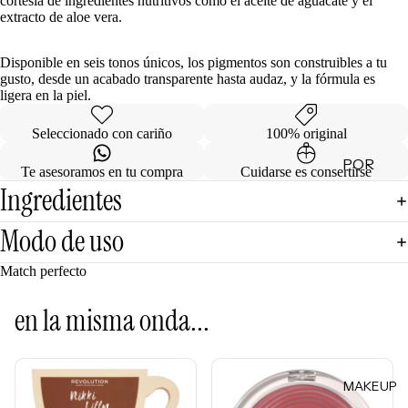
cortesía de ingredientes nutritivos como el aceite de aguacate y el
extracto de aloe vera.
de
Regalo
Disponible en seis tonos únicos, los pigmentos son construibles a tu
gusto, desde un acabado transparente hasta audaz, y la fórmula es
MINIS
ligera en la piel.
Skincare
Seleccionado con cariño
100% original
Minis
POR
Makeup
Te asesoramos en tu compra
Cuidarse es consertirse
Minis
CATEG
Ingredientes
ORÍA
Hair
Modo de uso
Care
Limpiad
Minis
oras
Match perfecto
Body
Tónicos
Care
en la misma onda...
Exfoliant
Minis
es
Todos
Facial
los Minis
MAKEUP
Mists