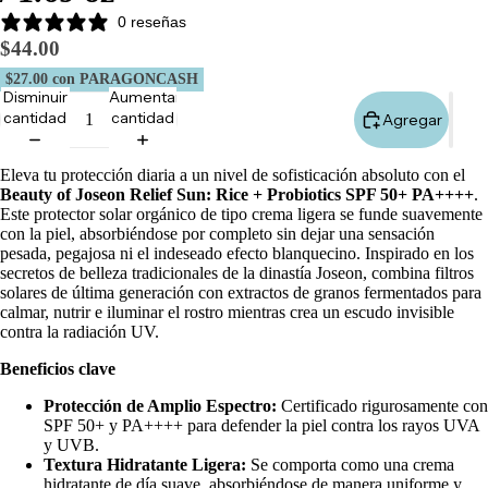
Minis
0 reseñas
$44.00
Body
Care
$27.00
con PARAGONCASH
Minis
Disminuir
Aumentar
cantidad
cantidad
Agregar
Todos
los Minis
Eleva tu protección diaria a un nivel de sofisticación absoluto con el
Beauty of Joseon Relief Sun: Rice + Probiotics SPF 50+ PA++++
.
LO +
Este protector solar orgánico de tipo crema ligera se funde suavemente
con la piel, absorbiéndose por completo sin dejar una sensación
BUSCA
pesada, pegajosa ni el indeseado efecto blanquecino. Inspirado en los
DO
secretos de belleza tradicionales de la dinastía Joseon, combina filtros
solares de última generación con extractos de granos fermentados para
Sol de
calmar, nutrir e iluminar el rostro mientras crea un escudo invisible
Janeiro
contra la radiación UV.
Sephora
Beneficios clave
Favorites
Protección de Amplio Espectro:
Certificado rigurosamente con
Rhode
SPF 50+ y PA++++ para defender la piel contra los rayos UVA
y UVB.
e.l.f.
Textura Hidratante Ligera:
Se comporta como una crema
hidratante de día suave, absorbiéndose de manera uniforme y
Rare