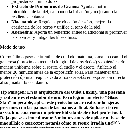
propiedades iluminadoras.
Extracto de Probióticos de Granos:
Ayuda a nutrir la
microbiota de la piel, calmando la irritación y mejorando la
resiliencia cutánea.
Niacinamida:
Regula la producción de sebo, mejora la
apariencia de los poros y unifica el tono de la piel.
Adenosina:
Aporta un beneficio antiedad adicional al promover
la suavidad y mitigar las líneas finas.
Modo de uso
Como último paso de tu rutina de cuidado matutina, toma una cantidad
generosa (aproximadamente la longitud de dos dedos) y extiéndela de
manera uniforme sobre el rostro, el cuello y el escote. Aplícalo al
menos 20 minutos antes de la exposición solar. Para mantener una
protección óptima, reaplica cada 2 horas si estás en exposición directa
al sol, nadando o sudando.
Tip Paragon: En la arquitectura del Quiet Luxury, una piel sana
y radiante es el estándar de oro. Para lograr un efecto "Glass
Skin" impecable, aplica este protector solar realizando ligeras
presiones con las palmas de las manos al final. Su base rica en
arroz funciona como un primer hidratante de nivel profesional.
Deja que se asiente durante 3 minutos antes de aplicar tu base de
SKIN
maquillaje o corrector; notarás cómo tu rostro irradia una