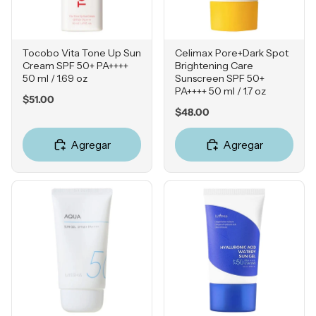
Tocobo Vita Tone Up Sun
Celimax Pore+Dark Spot
Cream SPF 50+ PA++++
Brightening Care
50 ml / 1.69 oz
Sunscreen SPF 50+
PA++++ 50 ml / 1.7 oz
Price
$51.00
Price
$48.00
Agregar
Agregar