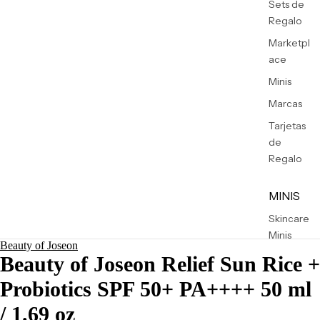
Sets de
Regalo
Marketpl
ace
Minis
Marcas
Tarjetas
de
Regalo
MINIS
Skincare
Minis
Beauty of Joseon
Makeup
Beauty of Joseon Relief Sun Rice +
Minis
Probiotics SPF 50+ PA++++ 50 ml
Hair
/ 1.69 oz
Care