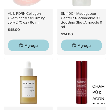
Delinead
Hiperpig
ores
mentaci
Abib PDRN Collagen
Skin1004 Madagascar
ón
Máscara
Overnight Mask Firming
Centella Niacinamide 10
s para
Líneas
Jelly 2.70 oz / 80 ml
Boosting Shot Ampoule 9
pestañas
ml
de
Price
$45.00
Expresió
Price
$24.00
Pestañas
n
postizas
Agregar
Agregar
Rosácea
LABIOS
Falta de
Firmeza
Labiales
en barra
Enrojeci
miento
Labiales
líquidos
Sensibili
CHAM
dad
Brillos
PÚ &
labiales
Grasa y
ACON
Poros
Tintas
DICION
Obstruíd
Plumper