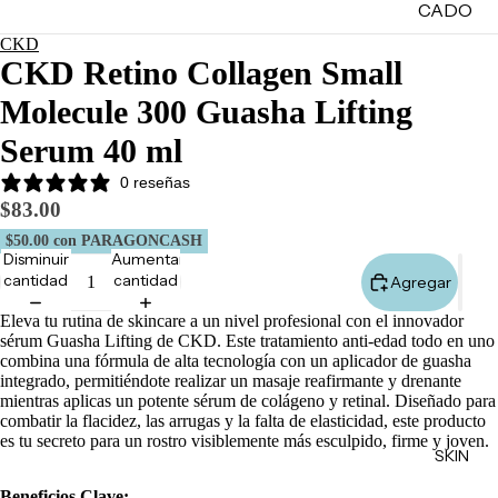
CADO
CKD
Lo +
CKD Retino Collagen Small
Nuevo
Molecule 300 Guasha Lifting
Ofertas
Sets de
Serum 40 ml
Regalo
0 reseñas
Marketpl
$83.00
ace
$50.00
con PARAGONCASH
Disminuir
Aumentar
Minis
cantidad
cantidad
Agregar
Marcas
Eleva tu rutina de skincare a un nivel profesional con el innovador
Tarjetas
sérum Guasha Lifting de CKD. Este tratamiento anti-edad todo en uno
de
combina una fórmula de alta tecnología con un aplicador de guasha
Regalo
integrado, permitiéndote realizar un masaje reafirmante y drenante
mientras aplicas un potente sérum de colágeno y retinal. Diseñado para
combatir la flacidez, las arrugas y la falta de elasticidad, este producto
MINIS
es tu secreto para un rostro visiblemente más esculpido, firme y joven.
SKIN
Skincare
Beneficios Clave: