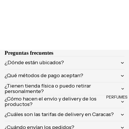
es
MARCA
S
Desodor
POPUL
antes
ARES
Accesori
os
Olaplex
K18
LOCIO
Preguntas frecuentes
Klorane
NES E
¿Dónde están ubicados?
Garnier
HIDRA
TANTE
Color
¿Qué métodos de pago aceptan?
WOW
S
¿Tienen tienda física o puedo retirar
Morocca
Hidratan
personalmente?
noil
tes
PERFUMES
¿Cómo hacen el envío y delivery de los
productos?
Tratamie
ntos
¿Cuáles son las tarifas de delivery en Caracas?
Manos &
¿Cuándo envían los pedidos?
pies