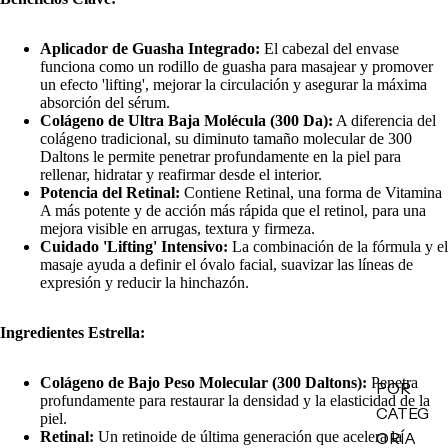
Minis
Makeup
Aplicador de Guasha Integrado:
El cabezal del envase
Minis
funciona como un rodillo de guasha para masajear y promover
un efecto 'lifting', mejorar la circulación y asegurar la máxima
Hair
absorción del sérum.
Care
Colágeno de Ultra Baja Molécula (300 Da):
A diferencia del
Minis
colágeno tradicional, su diminuto tamaño molecular de 300
Daltons le permite penetrar profundamente en la piel para
Body
rellenar, hidratar y reafirmar desde el interior.
Care
Potencia del Retinal:
Contiene Retinal, una forma de Vitamina
Minis
A más potente y de acción más rápida que el retinol, para una
mejora visible en arrugas, textura y firmeza.
Todos
Cuidado 'Lifting' Intensivo:
La combinación de la fórmula y el
los Minis
masaje ayuda a definir el óvalo facial, suavizar las líneas de
expresión y reducir la hinchazón.
LO +
Ingredientes Estrella:
BUSCA
DO
Colágeno de Bajo Peso Molecular (300 Daltons):
Penetra
POR
Sol de
profundamente para restaurar la densidad y la elasticidad de la
CATEG
piel.
Janeiro
ORÍA
Retinal:
Un retinoide de última generación que acelera la