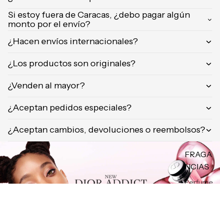
Si estoy fuera de Caracas, ¿debo pagar algún
MAQUI
monto por el envío?
LLAJE
¿Hacen envíos internacionales?
CORPO
RAL
¿Los productos son originales?
Autobro
¿Venden al mayor?
nceador
es
¿Aceptan pedidos especiales?
Bronzers
e
¿Aceptan cambios, devoluciones o reembolsos?
iluminad
ores
FRAGA
NCIAS
FRAGA
Perfume
NCIAS
s para
Brumas y
damas
splashs