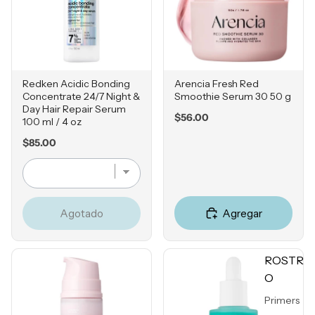
Protecto
res
Solares
Herrami
Redken Acidic Bonding
Arencia Fresh Red
entas
Concentrate 24/7 Night &
Smoothie Serum 30 50 g
Day Hair Repair Serum
Price
$56.00
100 ml / 4 oz
POR
Price
$85.00
INGRE
DIENTE
Vitamina
C
Agregar
Agotado
Retinol
Ácido
ROSTR
Salicílico
O
Niacina
mida
Primers