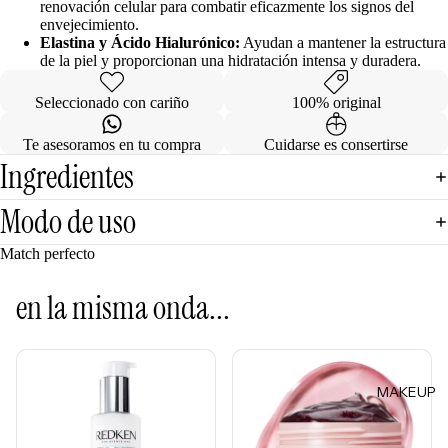
Sephora
renovación celular para combatir eficazmente los signos del
Limpiad
envejecimiento.
Favorites
Elastina y Ácido Hialurónico:
Ayudan a mantener la estructura
oras
Rhode
de la piel y proporcionan una hidratación intensa y duradera.
Tónicos
e.l.f.
Seleccionado con cariño
100% original
Exfoliant
Rare
es
Beauty
Te asesoramos en tu compra
Cuidarse es consertirse
Facial
Ingredientes
Mists
Modo de uso
Mascarill
as
Match perfecto
Tratamie
ntos -
en la misma onda...
Serums
Contorn
o de
MAKEUP
Ojos
Hidratan
tes