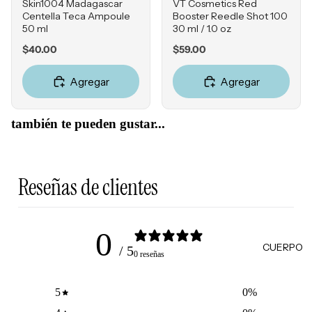
ADOR
os
Skin1004 Madagascar
VT Cosmetics Red
s
Centella Teca Ampoule
Booster Reedle Shot 100
Reseque
Champú
50 ml
30 ml / 1.0 oz
Bálsamo
dad
s
s
Price
Price
$40.00
$59.00
Acondici
Delinead
onadore
Agregar
Agregar
ores
s
Champú
HERRA
también te pueden gustar...
en seco
MIENT
AS
TRATA
Estuches
Reseñas de clientes
MIENT
Esponjas
OS &
MASCA
Brochas
0
RILLAS
Accesori
CUERPO
/ 5
0 reseñas
os
Tratamie
ntos
5
0
%
Protecto