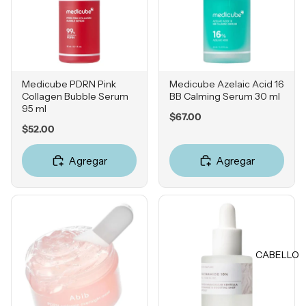
Ácido
Bases
Tranexá
Correcto
mico
res
Ácido
Bronzers
Azelaico
Medicube PDRN Pink
Medicube Azelaic Acid 16
Rubores
Ácido
Collagen Bubble Serum
BB Calming Serum 30 ml
Iluminad
95 ml
Glicólico
Price
$67.00
ores
Price
$52.00
Péptidos
Polvos
Ácido
Agregar
Agregar
Fijadores
Hialuróni
de
co
maquillaj
e
POR
PREOC
OJOS
UPACI
CABELLO
Cejas
ÓN
Sombras
Acné