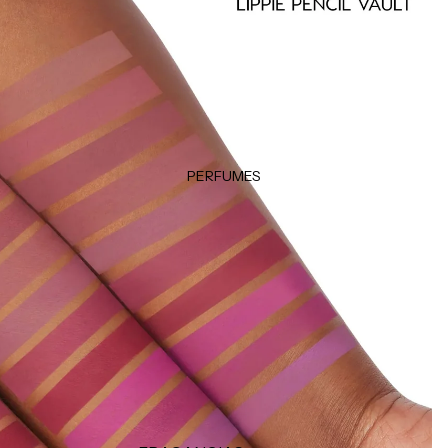
Klorane
Desodorantes
Garnier
Accesorios
Color WOW
Moroccanoil
LOCIONES E HIDRATANTES
Hidratantes
Tratamientos
PERFUMES
Manos & pies
MAQUILLAJE CORPORAL
Autobronceadores
Bronzers e iluminadores
FRAGANCIAS
Brumas y splashs
Velas y ambientadores