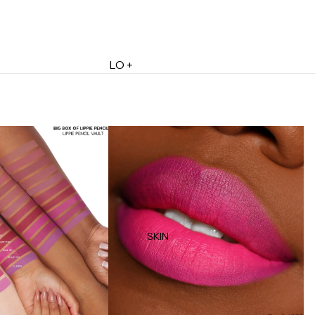
LO +
DESTACADO
Lo + Nuevo
Ofertas
Sets de Regalo
Marketplace
Minis
Marcas
Tarjetas de Regalo
SKIN
MINIS
Skincare Minis