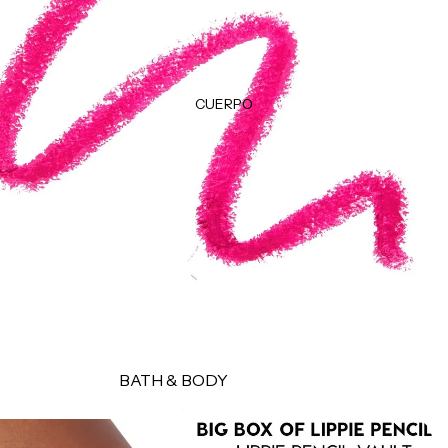
TRATAMIENTOS &
Plumpers
MASCARILLAS
Bálsamos
Tratamientos
Delineadores
Protectores térmicos
CUERPO
Tintes & Retocadores de raíz
HERRAMIENTAS
Productos para peinado
Estuches
Esponjas
MISCELÁNEOS
Brochas
Perfumes
Accesorios
Cepillos
Accesorios
MARCAS POPULARES
BATH & BODY
Olaplex
Jabones y geles
K18
Exfoliantes