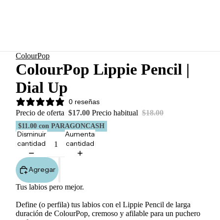
ColourPop
ColourPop Lippie Pencil |
Dial Up
0 reseñas
Precio de oferta
$17.00
Precio habitual
$18.00
$11.00
con PARAGONCASH
Disminuir
Aumentar
cantidad
cantidad
Agregar
Tus labios pero mejor.
Define (o perfila) tus labios con el Lippie Pencil de larga
duración de ColourPop, cremoso y afilable para un puchero