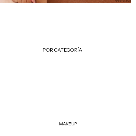
Makeup Minis
Hair Care Minis
Body Care Minis
Todos los Minis
LO + BUSCADO
POR CATEGORÍA
Sol de Janeiro
Limpiadoras
Sephora Favorites
Tónicos
Rhode
Exfoliantes
e.l.f.
Facial Mists
Rare Beauty
Mascarillas
Tratamientos - Serums
Contorno de Ojos
MAKEUP
Hidratantes
Protectores Solares