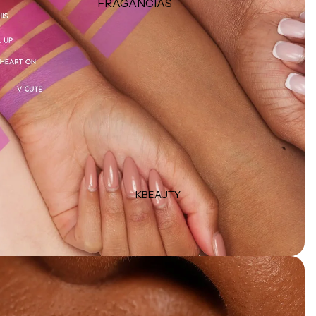
FRAGANCIAS
CUIDADO
Perfumes para damas
Perfume para caballeros
Suplementos
Perfumes para el cabello
Productos de afeitar
Minis
Uñas
TIPO DE FRAGANCIA
Eau de Parfum
Eau de Toilette
Body Mist
KBEAUTY
MARCAS POPULARES
Dolce & Gabbana
Carolina Herrera
Orientica