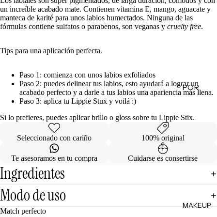
Los labiales son súper pigmentados, de larga duración, cómodos y con
un increíble acabado mate. Contienen vitamina E, mango, aguacate y
de
manteca de karité para unos labios humectados. Ninguna de las
Regalo
fórmulas contiene sulfatos o parabenos, son veganas y
cruelty free
.
MINIS
Tips para una aplicación perfecta.
Skincare
Minis
Paso 1: comienza con unos labios exfoliados
Paso 2: puedes delinear tus labios, esto ayudará a lograr un
POR
Makeup
acabado perfecto y a darle a tus labios una apariencia más llena.
Minis
CATEG
Paso 3: aplica tu Lippie Stux y voilá :)
ORÍA
Hair
Si lo prefieres, puedes aplicar brillo o gloss sobre tu Lippie Stix.
Care
Limpiad
Minis
Seleccionado con cariño
100% original
oras
Body
Tónicos
Te asesoramos en tu compra
Cuidarse es consertirse
Care
Ingredientes
Exfoliant
Minis
es
Todos
Modo de uso
Facial
los Minis
MAKEUP
Mists
Match perfecto