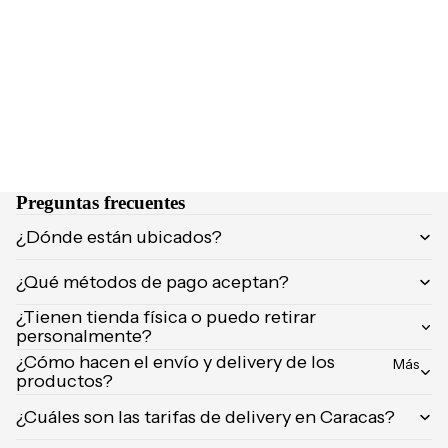
NCIA
Brumas y
Eau de
splashs
Parfum
Velas y
Eau de
ambient
Toilette
adores
Body
Mist
CUIDA
DO
Preguntas frecuentes
MARCA
Supleme
¿Dónde están ubicados?
S
ntos
POPUL
¿Qué métodos de pago aceptan?
Product
ARES
os de
¿Tienen tienda física o puedo retirar
afeitar
Dolce &
personalmente?
Gabban
¿Cómo hacen el envío y delivery de los
Uñas
Más
a
productos?
Carolina
¿Cuáles son las tarifas de delivery en Caracas?
Herrera