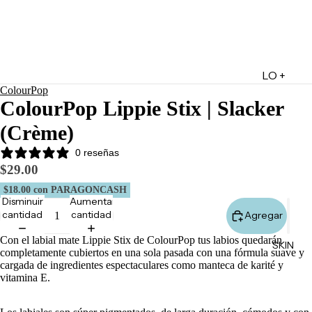
LO +
ColourPop
DESTA
ColourPop Lippie Stix | Slacker
CADO
(Crème)
Lo +
Nuevo
0 reseñas
$29.00
Ofertas
$18.00
con PARAGONCASH
Sets de
Disminuir
Aumentar
Regalo
cantidad
cantidad
Agregar
Marketpl
Con el labial mate Lippie Stix de ColourPop tus labios quedarán
SKIN
ace
completamente cubiertos en una sola pasada con una fórmula suave y
cargada de ingredientes espectaculares como manteca de karité y
Minis
vitamina E.
Marcas
Tarjetas