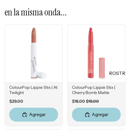
Mascarill
LO +
en la misma onda...
as
BUSCA
Tratamie
DO
ntos -
Sol de
Serums
Janeiro
Contorn
Sephora
o de
Favorites
Ojos
Rhode
Hidratan
e.l.f.
tes
ROSTR
Rare
Protecto
O
Beauty
res
ColourPop Lippie Stix | At
ColourPop Lippie Stix |
Primers
Solares
Twilight
Cherry Bomb Matte
Bases
Herrami
Price
Sale
Original
$29.00
$18.00
$19.00
price
price
entas
Correcto
Agregar
Agregar
res
POR
Bronzers
INGRE