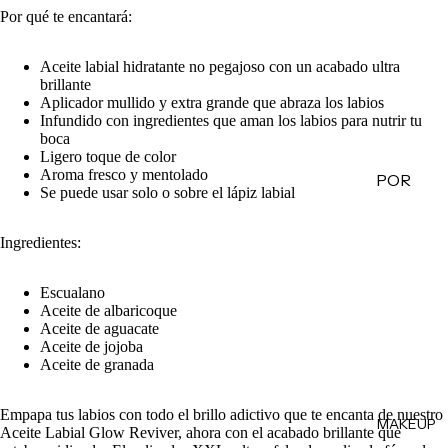
Por qué te encantará:
de
Regalo
Aceite labial hidratante no pegajoso con un acabado ultra
brillante
MINIS
Aplicador mullido y extra grande que abraza los labios
Infundido con ingredientes que aman los labios para nutrir tu
Skincare
boca
Minis
Ligero toque de color
Aroma fresco y mentolado
POR
Makeup
Se puede usar solo o sobre el lápiz labial
Minis
CATEG
ORÍA
Hair
Ingredientes:
Care
Limpiad
Minis
oras
Escualano
Aceite de albaricoque
Body
Tónicos
Aceite de aguacate
Care
Aceite de jojoba
Exfoliant
Minis
Aceite de granada
es
Todos
Facial
los Minis
Empapa tus labios con todo el brillo adictivo que te encanta de nuestro
MAKEUP
Mists
Aceite Labial Glow Reviver, ahora con el acabado brillante que