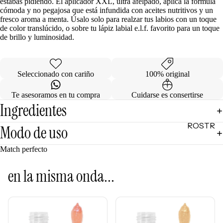
estabas pidiendo. El aplicador XXL, ultra afelpado, aplica la fórmula
Mascarill
LO +
cómoda y no pegajosa que está infundida con aceites nutritivos y un
as
fresco aroma a menta. Úsalo solo para realzar tus labios con un toque
BUSCA
de color translúcido, o sobre tu lápiz labial e.l.f. favorito para un toque
Tratamie
DO
de brillo y luminosidad.
ntos -
Sol de
Serums
Janeiro
Contorn
Seleccionado con cariño
100% original
Sephora
o de
Favorites
Ojos
Te asesoramos en tu compra
Cuidarse es consertirse
Rhode
Ingredientes
Hidratan
e.l.f.
tes
ROSTR
Modo de uso
Rare
Protecto
O
Beauty
res
Match perfecto
Primers
Solares
Bases
en la misma onda...
Herrami
entas
Correcto
res
POR
Bronzers
INGRE