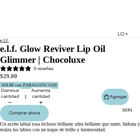
LO +
e.l.f.
DESTA
e.l.f. Glow Reviver Lip Oil
CADO
Glimmer | Chocoluxe
Lo +
Nuevo
0 reseñas
$29.00
Ofertas
$18.00
con PARAGONCASH
Sets de
Disminuir
Aumentar
Regalo
cantidad
cantidad
Agregar
Marketpl
SKIN
ace
Comprar ahora
Minis
Un aceite labial rosa lechoso brillante ultra brillante que nutre, hidrata y
Marcas
realza tus labios con un toque de brillo y luminosidad.
Tarjetas