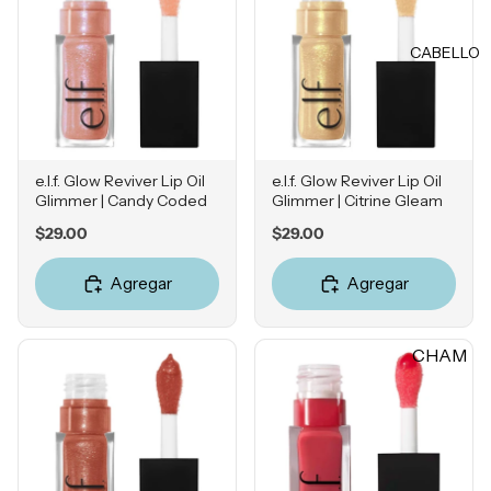
Rubores
DIENTE
Iluminad
CABELLO
Vitamina
ores
C
Polvos
Retinol
Fijadores
Ácido
de
Salicílico
e.l.f. Glow Reviver Lip Oil
e.l.f. Glow Reviver Lip Oil
maquillaj
Glimmer | Candy Coded
Glimmer | Citrine Gleam
e
Niacina
Price
Price
$29.00
$29.00
mida
OJOS
Ácido
Agregar
Agregar
Tranexá
Cejas
mico
Sombras
CHAM
Ácido
Delinead
Azelaico
PÚ &
ores
ACON
Ácido
Máscara
DICION
Glicólico
s para
ADOR
Péptidos
pestañas