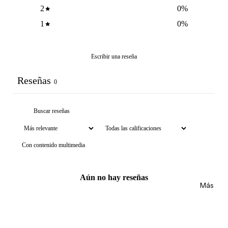
NCIA
2
0
%
Brumas y
Eau de
splashs
1
0
%
Parfum
Velas y
Eau de
ambient
Escribir una reseña
Toilette
adores
Body
Reseñas
0
Mist
CUIDA
DO
MARCA
Supleme
S
ntos
POPUL
Product
Con contenido multimedia
ARES
os de
afeitar
Dolce &
Aún no hay reseñas
Gabban
Uñas
Más
a
Carolina
Herrera