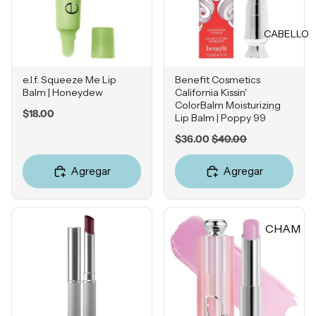
Rubores
DIENTE
Iluminad
CABELLO
Vitamina
ores
C
Polvos
Retinol
e.l.f. Squeeze Me Lip
Benefit Cosmetics
Fijadores
Balm | Honeydew
California Kissin'
Ácido
de
ColorBalm Moisturizing
Price
$18.00
Salicílico
Lip Balm | Poppy 99
maquillaj
e
Niacina
Sale
Original
$36.00
$40.00
price
price
mida
Agregar
Agregar
OJOS
Ácido
Tranexá
Cejas
mico
Sombras
CHAM
Ácido
Delinead
Azelaico
PÚ &
ores
ACON
Ácido
Máscara
DICION
Glicólico
s para
ADOR
Péptidos
pestañas