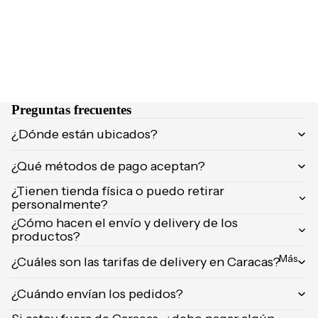
NCIA
Brumas y
Eau de
splashs
Parfum
Velas y
Eau de
ambient
Toilette
adores
Body
Preguntas frecuentes
Mist
CUIDA
¿Dónde están ubicados?
DO
MARCA
¿Qué métodos de pago aceptan?
Supleme
S
ntos
¿Tienen tienda física o puedo retirar
POPUL
personalmente?
Product
ARES
os de
¿Cómo hacen el envío y delivery de los
productos?
afeitar
Dolce &
Gabban
Uñas
Más
¿Cuáles son las tarifas de delivery en Caracas?
a
Carolina
¿Cuándo envían los pedidos?
Herrera