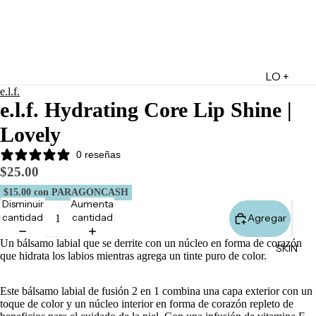
LO +
e.l.f.
DESTA
e.l.f. Hydrating Core Lip Shine |
CADO
Lovely
Lo +
Nuevo
0 reseñas
$25.00
Ofertas
$15.00
con PARAGONCASH
Sets de
Disminuir
Aumentar
Regalo
cantidad
cantidad
Agregar
Marketpl
Un bálsamo labial que se derrite con un núcleo en forma de corazón
SKIN
ace
que hidrata los labios mientras agrega un tinte puro de color.
Minis
Este bálsamo labial de fusión 2 en 1 combina una capa exterior con un
Marcas
toque de color y un núcleo interior en forma de corazón repleto de
Tarjetas