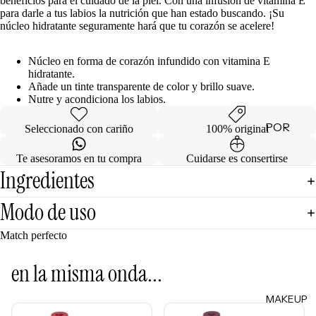
beneficios para el cuidado de la piel. Con una infusión de vitamina E
para darle a tus labios la nutrición que han estado buscando. ¡Su
de
núcleo hidratante seguramente hará que tu corazón se acelere!
Regalo
Núcleo en forma de corazón infundido con vitamina E
MINIS
hidratante.
Añade un tinte transparente de color y brillo suave.
Skincare
Nutre y acondiciona los labios.
Minis
POR
Makeup
Seleccionado con cariño
100% original
Minis
CATEG
Te asesoramos en tu compra
Cuidarse es consertirse
ORÍA
Hair
Ingredientes
Care
Limpiad
Minis
oras
Modo de uso
Body
Tónicos
Match perfecto
Care
Exfoliant
Minis
es
en la misma onda...
Todos
Facial
los Minis
MAKEUP
Mists