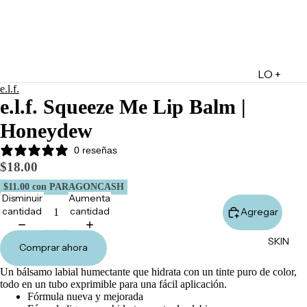
LO +
e.l.f.
DESTA
e.l.f. Squeeze Me Lip Balm |
CADO
Honeydew
Lo +
Nuevo
0 reseñas
$18.00
Ofertas
$11.00
con PARAGONCASH
Sets de
Disminuir
Aumentar
Regalo
cantidad
cantidad
Agregar
Marketpl
SKIN
ace
Comprar ahora
Minis
Un bálsamo labial humectante que hidrata con un tinte puro de color,
Marcas
todo en un tubo exprimible para una fácil aplicación.
Fórmula nueva y mejorada
Tarjetas