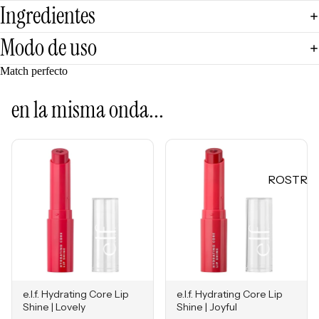
Mascarill
Ingredientes
LO +
as
BUSCA
Modo de uso
Tratamie
DO
ntos -
Sol de
Match perfecto
Serums
Janeiro
Contorn
en la misma onda...
Sephora
o de
Favorites
Ojos
Rhode
Hidratan
e.l.f.
tes
ROSTR
Rare
Protecto
O
Beauty
res
Primers
Solares
Bases
Herrami
entas
Correcto
res
e.l.f. Hydrating Core Lip
e.l.f. Hydrating Core Lip
POR
Bronzers
Shine | Lovely
Shine | Joyful
INGRE