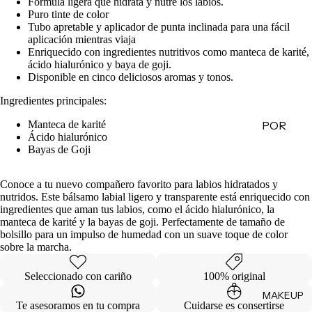
Fórmula ligera que hidrata y nutre los labios.
de
Puro tinte de color
Tubo apretable y aplicador de punta inclinada para una fácil
Regalo
aplicación mientras viaja
Enriquecido con ingredientes nutritivos como manteca de karité,
ácido hialurónico y baya de goji.
MINIS
Disponible en cinco deliciosos aromas y tonos.
Skincare
Ingredientes principales:
Minis
Manteca de karité
POR
Makeup
Ácido hialurónico
Minis
CATEG
Bayas de Goji
ORÍA
Hair
Care
Limpiad
Conoce a tu nuevo compañero favorito para labios hidratados y
Minis
nutridos. Este bálsamo labial ligero y transparente está enriquecido con
oras
ingredientes que aman tus labios, como el ácido hialurónico, la
Body
Tónicos
manteca de karité y la bayas de goji. Perfectamente de tamaño de
Care
bolsillo para un impulso de humedad con un suave toque de color
Exfoliant
sobre la marcha.
Minis
es
Todos
Seleccionado con cariño
100% original
Facial
los Minis
MAKEUP
Mists
Te asesoramos en tu compra
Cuidarse es consertirse