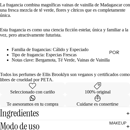
La fragancia combina magníficas vainas de vainilla de Madagascar con
de
una fresca mezcla de té verde, flores y cítricos que es completamente
Regalo
única.
MINIS
Esta fragancia es como una ciencia ficción estelar, única y familiar a la
vez, pero atractivamente futurista.
Skincare
Minis
Familia de fragancias: Cálido y Especiado
POR
Makeup
Tipo de fragancia: Especias Frescas
Minis
CATEG
Notas clave: Bergamota, Té Verde, Vainas de Vainilla
ORÍA
Hair
Todos los perfumes de Ellis Brooklyn son veganos y certificados como
Care
Limpiad
libres de crueldad por PETA.
Minis
oras
Body
Tónicos
Seleccionado con cariño
100% original
Care
Exfoliant
Minis
Te asesoramos en tu compra
Cuidarse es consertirse
es
Ingredientes
Todos
Facial
los Minis
Modo de uso
MAKEUP
Mists