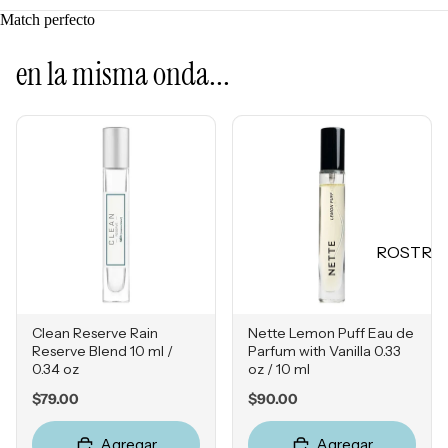
Mascarill
LO +
Match perfecto
as
BUSCA
Tratamie
en la misma onda...
DO
ntos -
Sol de
Serums
Janeiro
Contorn
Sephora
o de
Favorites
Ojos
Rhode
Hidratan
e.l.f.
tes
ROSTR
Rare
Protecto
O
Beauty
res
Primers
Solares
Clean Reserve Rain
Nette Lemon Puff Eau de
Bases
Herrami
Reserve Blend 10 ml /
Parfum with Vanilla 0.33
0.34 oz
oz / 10 ml
entas
Correcto
res
Price
Price
$79.00
$90.00
POR
Bronzers
Agregar
Agregar
INGRE