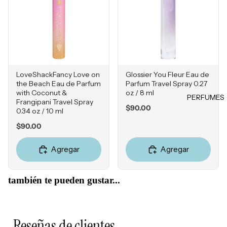
ores
Jabones
Falta de
y geles
Tintes &
Firmeza
Retocad
HERRA
Exfoliant
Enrojeci
ores de
MIENT
es
miento
raíz
AS
Desodor
Sensibili
Product
antes
Estuches
dad
LoveShackFancy Love on
Glossier You Fleur Eau de
os para
the Beach Eau de Parfum
Parfum Travel Spray 0.27
Accesori
Esponjas
Grasa y
peinado
with Coconut &
oz / 8 ml
os
PERFUMES
Poros
Frangipani Travel Spray
Brochas
Price
$90.00
0.34 oz / 10 ml
Obstruíd
MISCEL
Accesori
LOCIO
os
Price
$90.00
ÁNEOS
os
NES E
Reseque
Perfume
HIDRA
Agregar
Agregar
dad
s
TANTE
Cepillos
S
también te pueden gustar...
Accesori
Hidratan
os
tes
Tratamie
Reseñas de clientes
MARCA