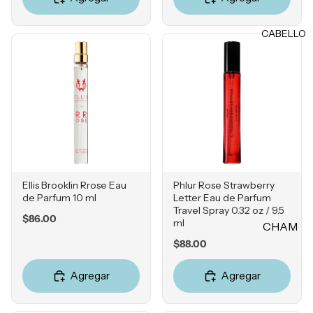
Rubores
DIENTE
Iluminad
CABELLO
Vitamina
ores
C
Polvos
Retinol
Fijadores
Ácido
de
Salicílico
maquillaj
e
Niacina
mida
OJOS
Ácido
Ellis Brooklin Rrose Eau
Phlur Rose Strawberry
Tranexá
Cejas
de Parfum 10 ml
Letter Eau de Parfum
mico
Travel Spray 0.32 oz / 9.5
Sombras
Price
$86.00
ml
CHAM
Ácido
Delinead
Price
Azelaico
PÚ &
$88.00
ores
ACON
Ácido
Máscara
Agregar
Agregar
DICION
Glicólico
s para
ADOR
Péptidos
pestañas