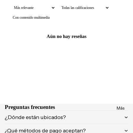
NCIA
Brumas y
Eau de
splashs
Con contenido multimedia
Parfum
Velas y
Eau de
ambient
Toilette
Aún no hay reseñas
adores
Body
Mist
CUIDA
DO
MARCA
Supleme
S
ntos
POPUL
Product
ARES
os de
afeitar
Dolce &
Gabban
Preguntas frecuentes
Uñas
Más
a
¿Dónde están ubicados?
Carolina
Herrera
¿Qué métodos de pago aceptan?