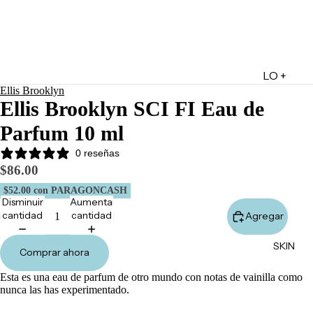
LO +
Ellis Brooklyn
DESTA
Ellis Brooklyn SCI FI Eau de
CADO
Parfum 10 ml
Lo +
Nuevo
0 reseñas
$86.00
Ofertas
$52.00
con PARAGONCASH
Sets de
Disminuir
Aumentar
Regalo
cantidad
cantidad
Agregar
Marketpl
SKIN
ace
Comprar ahora
Minis
Esta es una eau de parfum de otro mundo con notas de vainilla como
Marcas
nunca las has experimentado.
Tarjetas