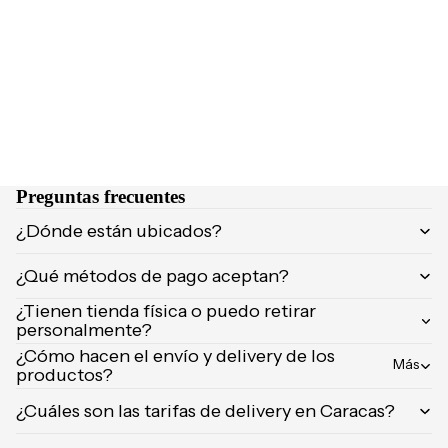
NCIA
Brumas y
Eau de
splashs
Parfum
Velas y
Eau de
ambient
Toilette
adores
Body
Mist
CUIDA
Preguntas frecuentes
DO
MARCA
¿Dónde están ubicados?
Supleme
S
ntos
¿Qué métodos de pago aceptan?
POPUL
Product
ARES
¿Tienen tienda física o puedo retirar
os de
personalmente?
afeitar
Dolce &
¿Cómo hacen el envío y delivery de los
Gabban
Uñas
Más
productos?
a
¿Cuáles son las tarifas de delivery en Caracas?
Carolina
Herrera