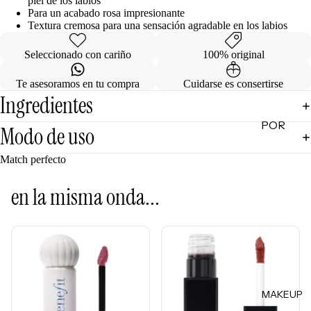
piel de los labios
Para un acabado rosa impresionante
de
T
extura cremosa para una sensación agradable en los labios
Regalo
Seleccionado con cariño
100% original
MINIS
Te asesoramos en tu compra
Cuidarse es consertirse
Skincare
Ingredientes
Minis
POR
Makeup
Modo de uso
Minis
CATEG
ORÍA
Match perfecto
Hair
Care
Limpiad
en la misma onda...
Minis
oras
Body
Tónicos
Care
Exfoliant
Minis
es
Todos
Facial
los Minis
MAKEUP
Mists