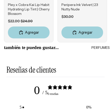
ores
Jabones
Falta de
Pley x Cobra Kai Lip Habit
Peripera Ink Velvet | 23
y geles
Tintes &
Firmeza
Hydrating Lip Tint | Cherry
Nutty Nude
Retocad
Blossom
HERRA
Exfoliant
Price
Enrojeci
$30.00
ores de
MIENT
es
Sale
Original
$22.00
$24.00
miento
raíz
price
price
AS
Desodor
Sensibili
Product
Agregar
Agregar
antes
Estuches
dad
os para
Accesori
Esponjas
Grasa y
peinado
también te pueden gustar...
os
PERFUMES
Poros
Brochas
Obstruíd
MISCEL
Accesori
LOCIO
os
ÁNEOS
os
NES E
Reseñas de clientes
Reseque
Perfume
HIDRA
dad
s
TANTE
Cepillos
S
0
Accesori
/ 5
Hidratan
0 reseñas
os
tes
Tratamie
5
0
%
MARCA