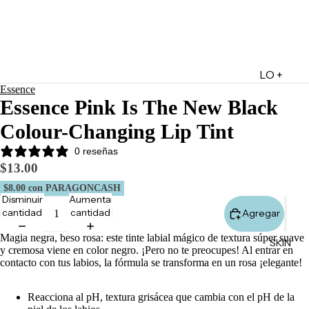
LO +
Essence
DESTA
Essence Pink Is The New Black
CADO
Colour-Changing Lip Tint
Lo +
Nuevo
0 reseñas
$13.00
Ofertas
$8.00
con PARAGONCASH
Sets de
Disminuir
Aumentar
Regalo
cantidad
cantidad
Agregar
Marketpl
Magia negra, beso rosa: este tinte labial mágico de textura súper suave
SKIN
ace
y cremosa viene en color negro. ¡Pero no te preocupes! Al entrar en
contacto con tus labios, la fórmula se transforma en un rosa ¡elegante!
Minis
Marcas
Reacciona al pH, textura grisácea que cambia con el pH de la
Tarjetas