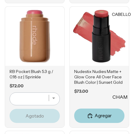
Rubores
DIENTE
Iluminad
CABELLO
Vitamina
ores
C
Polvos
Retinol
Fijadores
Ácido
de
Salicílico
maquillaj
e
Niacina
mida
RB Pocket Blush 5.3 g /
Nudestix Nudies Matte +
OJOS
Ácido
0.18 oz | Sprinkle
Glow Core All Over Face
Tranexá
Blush Color | Sunset Gold
Cejas
Price
$72.00
mico
Price
$73.00
Sombras
CHAM
Ácido
Delinead
Azelaico
PÚ &
ores
ACON
Ácido
Agregar
Agotado
Máscara
DICION
Glicólico
s para
ADOR
Péptidos
pestañas