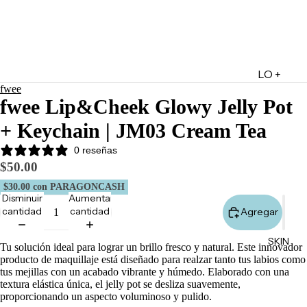
LO +
fwee
DESTA
fwee Lip&Cheek Glowy Jelly Pot
CADO
+ Keychain | JM03 Cream Tea
Lo +
Nuevo
0 reseñas
$50.00
Ofertas
$30.00
con PARAGONCASH
Sets de
Disminuir
Aumentar
Regalo
cantidad
cantidad
Agregar
Marketpl
SKIN
ace
Tu solución ideal para lograr un brillo fresco y natural. Este innovador
producto de maquillaje está diseñado para realzar tanto tus labios como
Minis
tus mejillas con un acabado vibrante y húmedo. Elaborado con una
Marcas
textura elástica única, el jelly pot se desliza suavemente,
proporcionando un aspecto voluminoso y pulido.
Tarjetas