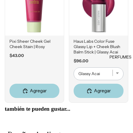
ores
Jabones
Falta de
y geles
Tintes &
Firmeza
Retocad
HERRA
Exfoliant
Enrojeci
ores de
MIENT
es
miento
raíz
AS
Desodor
Sensibili
Product
antes
Pixi Sheer Cheek Gel
Haus Labs Color Fuse
Estuches
dad
os para
Cheek Stain | Rosy
Glassy Lip + Cheek Blush
Accesori
Esponjas
Grasa y
Balm Stick | Glassy Acai
peinado
Price
$43.00
os
PERFUMES
Poros
Brochas
Price
$96.00
Obstruíd
MISCEL
Accesori
LOCIO
os
ÁNEOS
os
NES E
Reseque
Perfume
HIDRA
dad
Agregar
Agregar
s
TANTE
Cepillos
S
también te pueden gustar...
Accesori
Hidratan
os
tes
Tratamie
MARCA