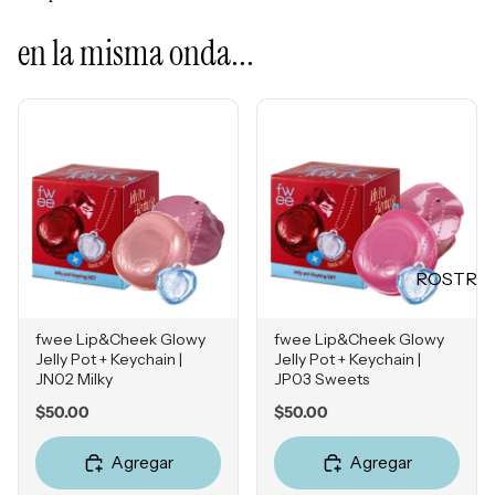
Mascarill
LO +
as
en la misma onda...
BUSCA
Tratamie
DO
ntos -
Sol de
Serums
Janeiro
Contorn
Sephora
o de
Favorites
Ojos
Rhode
Hidratan
e.l.f.
tes
ROSTR
Rare
Protecto
O
Beauty
res
fwee Lip&Cheek Glowy
fwee Lip&Cheek Glowy
Primers
Solares
Jelly Pot + Keychain |
Jelly Pot + Keychain |
Bases
JN02 Milky
JP03 Sweets
Herrami
entas
Correcto
Price
Price
$50.00
$50.00
res
Agregar
Agregar
POR
Bronzers
INGRE