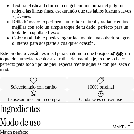
Textura elástica: la fórmula de gel con memoria del jelly pot
de
rellena las líneas finas, asegurando que tus labios luzcan suaves
Regalo
y jóvenes.
Brillo húmedo: experimenta un rubor natural y radiante en tus
mejillas con solo un simple toque de tu dedo, perfecto para un
MINIS
look de maquillaje fresco.
Color modulable: puedes lograr fácilmente una cobertura ligera
Skincare
o intensa para adaptarte a cualquier ocasión.
Minis
Este producto versátil es ideal para cualquiera que busque agregar un
POR
Makeup
toque de humedad y color a su rutina de maquillaje, lo que lo hace
Minis
CATEG
perfecto para todo tipo de piel, especialmente aquellas con piel seca o
ORÍA
mixta.
Hair
Care
Limpiad
Minis
oras
Seleccionado con cariño
100% original
Body
Tónicos
Te asesoramos en tu compra
Cuidarse es consertirse
Care
Exfoliant
Ingredientes
Minis
es
Todos
Modo de uso
Facial
los Minis
MAKEUP
Mists
Match perfecto