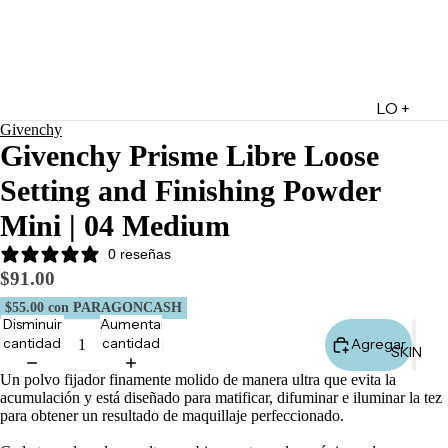
LO +
Givenchy
DESTA
Givenchy Prisme Libre Loose
CADO
Setting and Finishing Powder
Lo +
Nuevo
Mini | 04 Medium
Ofertas
0 reseñas
Sets de
$91.00
Regalo
$55.00
con PARAGONCASH
Disminuir
Aumentar
Marketpl
cantidad
cantidad
Agregar
SKIN
ace
Un polvo fijador finamente molido de manera ultra que evita la
Minis
acumulación y está diseñado para matificar, difuminar e iluminar la tez
Marcas
para obtener un resultado de maquillaje perfeccionado.
Tarjetas