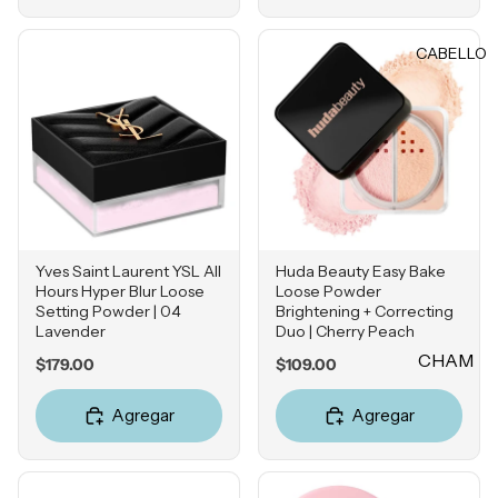
Rubores
DIENTE
Iluminad
CABELLO
Vitamina
ores
C
Polvos
Retinol
Fijadores
Ácido
de
Salicílico
maquillaj
e
Niacina
mida
Yves Saint Laurent YSL All
Huda Beauty Easy Bake
OJOS
Ácido
Hours Hyper Blur Loose
Loose Powder
Tranexá
Cejas
Setting Powder | 04
Brightening + Correcting
mico
Lavender
Duo | Cherry Peach
Sombras
CHAM
Ácido
Price
Price
$179.00
$109.00
Delinead
Azelaico
PÚ &
ores
Agregar
Agregar
ACON
Ácido
Máscara
DICION
Glicólico
s para
ADOR
Péptidos
pestañas