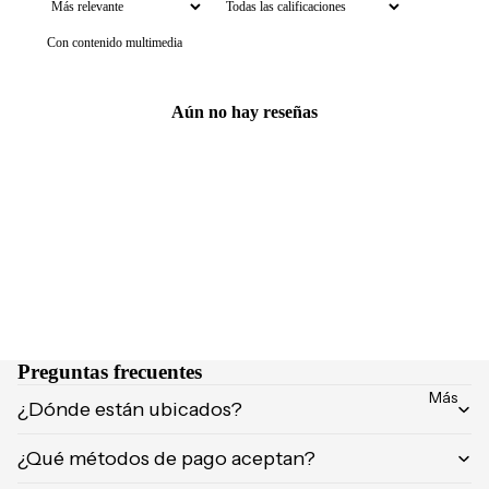
NCIA
Brumas y
Con contenido multimedia
Eau de
splashs
Parfum
Velas y
Eau de
ambient
Aún no hay reseñas
Toilette
adores
Body
Mist
CUIDA
DO
MARCA
Supleme
S
ntos
POPUL
Product
ARES
os de
afeitar
Dolce &
Preguntas frecuentes
Gabban
Uñas
Más
¿Dónde están ubicados?
a
Carolina
¿Qué métodos de pago aceptan?
Herrera