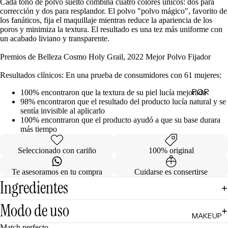
Cada tono de polvo suelto combina cuatro colores únicos: dos para
de
corrección y dos para resplandor. El polvo "polvo mágico", favorito de
los fanáticos, fija el maquillaje mientras reduce la apariencia de los
Regalo
poros y minimiza la textura. El resultado es una tez más uniforme con
un acabado liviano y transparente.
MINIS
Premios de Belleza Cosmo Holy Grail, 2022 Mejor Polvo Fijador
Skincare
Resultados clínicos: En una prueba de consumidores con 61 mujeres:
Minis
POR
Makeup
100% encontraron que la textura de su piel lucía mejorada
98% encontraron que el resultado del producto lucía natural y se
Minis
CATEG
sentía invisible al aplicarlo
ORÍA
Hair
100% encontraron que el producto ayudó a que su base durara
más tiempo
Care
Limpiad
Minis
oras
Seleccionado con cariño
100% original
Body
Tónicos
Care
Te asesoramos en tu compra
Cuidarse es consertirse
Exfoliant
Ingredientes
Minis
es
Todos
Facial
Modo de uso
los Minis
MAKEUP
Mists
Match perfecto