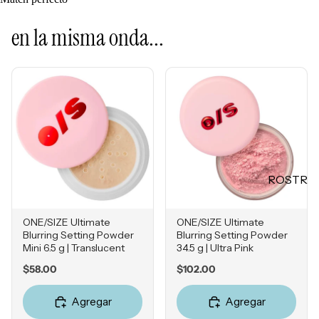
Mascarill
LO +
as
BUSCA
en la misma onda...
Tratamie
DO
ntos -
Sol de
Serums
Janeiro
Contorn
Sephora
o de
Favorites
Ojos
Rhode
Hidratan
e.l.f.
tes
ROSTR
Rare
Protecto
O
Beauty
res
Primers
ONE/SIZE Ultimate
ONE/SIZE Ultimate
Solares
Blurring Setting Powder
Blurring Setting Powder
Bases
Herrami
Mini 6.5 g | Translucent
34.5 g | Ultra Pink
entas
Correcto
Price
Price
$58.00
$102.00
res
POR
Agregar
Agregar
Bronzers
INGRE