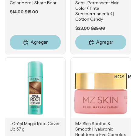
Mascarill
Color Here | Share Bear
Semi-Permanent Hair
LO +
Color (Tinte
as
Sale
Original
$14.00
$15.00
BUSCA
Semipermanente) |
price
price
Tratamie
Cotton Candy
DO
ntos -
Sale
Original
$23.00
$25.00
Sol de
Serums
price
price
Janeiro
Agregar
Agregar
Contorn
Sephora
o de
Favorites
Ojos
Rhode
Hidratan
e.l.f.
tes
ROSTR
Rare
Protecto
O
Beauty
res
Primers
Solares
Bases
Herrami
entas
Correcto
res
L'Oréal Magic Root Cover
MZ Skin Soothe &
POR
Up 57 g
Smooth Hyaluronic
Bronzers
Brightening Eye Complex
INGRE