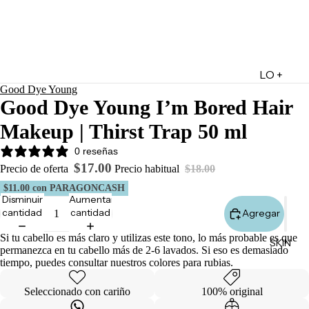
LO +
Good Dye Young
DESTA
Good Dye Young I’m Bored Hair
CADO
Makeup | Thirst Trap 50 ml
Lo +
Nuevo
0 reseñas
$17.00
Ofertas
Precio de oferta
Precio habitual
$18.00
$11.00
con PARAGONCASH
Sets de
Disminuir
Aumentar
Regalo
cantidad
cantidad
Agregar
Marketpl
Si tu cabello es más claro y utilizas este tono, lo más probable es que
SKIN
ace
permanezca en tu cabello más de 2-6 lavados. Si eso es demasiado
tiempo, puedes consultar nuestros colores para rubias.
Minis
Marcas
Seleccionado con cariño
100% original
Tarjetas