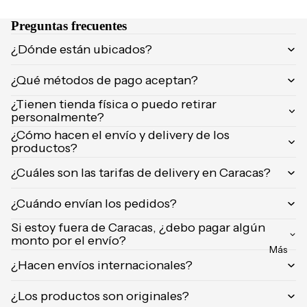
NCIA
Brumas y
Preguntas frecuentes
Eau de
splashs
Parfum
¿Dónde están ubicados?
Velas y
Eau de
ambient
¿Qué métodos de pago aceptan?
Toilette
adores
¿Tienen tienda física o puedo retirar
Body
personalmente?
Mist
CUIDA
¿Cómo hacen el envío y delivery de los
DO
productos?
MARCA
Supleme
S
¿Cuáles son las tarifas de delivery en Caracas?
ntos
POPUL
Product
¿Cuándo envían los pedidos?
ARES
os de
Si estoy fuera de Caracas, ¿debo pagar algún
afeitar
Dolce &
monto por el envío?
Gabban
Uñas
Más
a
¿Hacen envíos internacionales?
Carolina
¿Los productos son originales?
Herrera