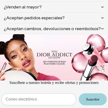
Orientica
¿Venden al mayor?
Yves
Saint
¿Aceptan pedidos especiales?
Laurent
¿Aceptan cambios, devoluciones o reembolsos?
Calvin
Klein
Suscríbete a nuestro boletín y recibe ofertas y promociones
Email
Suscribir