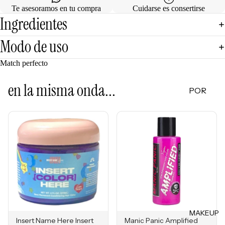
Te asesoramos en tu compra
Cuidarse es consertirse
de
Ingredientes
Regalo
Modo de uso
MINIS
Match perfecto
Skincare
Minis
en la misma onda...
POR
Makeup
Minis
CATEG
ORÍA
Hair
Care
Limpiad
Minis
oras
Body
Tónicos
Care
Exfoliant
Minis
es
Todos
Facial
los Minis
MAKEUP
Mists
Insert Name Here Insert
Manic Panic Amplified