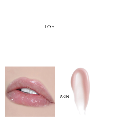
LO +
DESTACADO
Lo + Nuevo
Ofertas
Sets de Regalo
Marketplace
Minis
Marcas
Tarjetas de Regalo
SKIN
MINIS
Skincare Minis