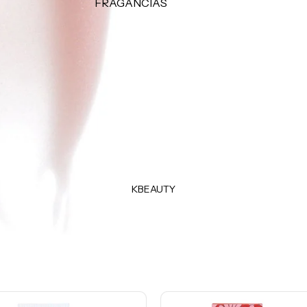
FRAGANCIAS
CUIDADO
Perfumes para damas
Perfume para caballeros
Suplementos
Perfumes para el cabello
Productos de afeitar
Minis
Uñas
TIPO DE FRAGANCIA
Eau de Parfum
Eau de Toilette
Body Mist
KBEAUTY
MARCAS POPULARES
Dolce & Gabbana
Carolina Herrera
Orientica