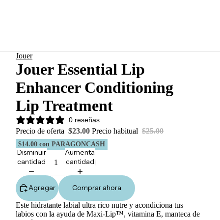
Jouer
Jouer Essential Lip
Enhancer Conditioning
Lip Treatment
0 reseñas
Precio de oferta
$23.00
Precio habitual
$25.00
$14.00
con PARAGONCASH
Disminuir
Aumentar
cantidad
cantidad
Agregar
Comprar ahora
Este hidratante labial ultra rico nutre y acondiciona tus
labios con la ayuda de Maxi-Lip™, vitamina E, manteca de