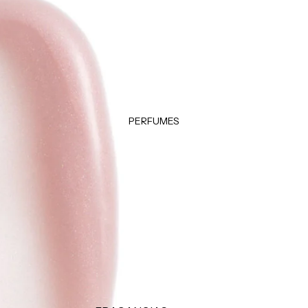
Klorane
Desodorantes
Garnier
Accesorios
Color WOW
Moroccanoil
LOCIONES E HIDRATANTES
Hidratantes
Tratamientos
PERFUMES
Manos & pies
MAQUILLAJE CORPORAL
Autobronceadores
Bronzers e iluminadores
FRAGANCIAS
Brumas y splashs
Velas y ambientadores