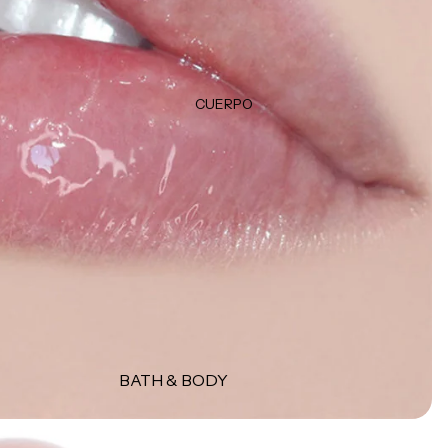
TRATAMIENTOS &
Plumpers
MASCARILLAS
Bálsamos
Tratamientos
Delineadores
Protectores térmicos
CUERPO
Tintes & Retocadores de raíz
HERRAMIENTAS
Productos para peinado
Estuches
Esponjas
MISCELÁNEOS
Brochas
Perfumes
Accesorios
Cepillos
Accesorios
MARCAS POPULARES
BATH & BODY
Olaplex
Jabones y geles
K18
Exfoliantes