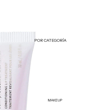
Makeup Minis
Hair Care Minis
Body Care Minis
Todos los Minis
LO + BUSCADO
POR CATEGORÍA
Sol de Janeiro
Limpiadoras
Sephora Favorites
Tónicos
Rhode
Exfoliantes
e.l.f.
Facial Mists
Rare Beauty
Mascarillas
Tratamientos - Serums
Contorno de Ojos
MAKEUP
Hidratantes
Protectores Solares