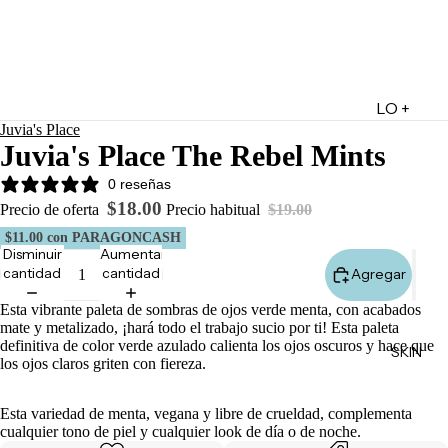
LO +
Juvia's Place
DESTA
Juvia's Place The Rebel Mints
CADO
0 reseñas
Lo +
$18.00
Precio de oferta
Precio habitual
$19.00
Nuevo
$11.00
con PARAGONCASH
Ofertas
Disminuir
Aumentar
cantidad
cantidad
Agregar
Sets de
Regalo
Esta vibrante paleta de sombras de ojos verde menta, con acabados
mate y metalizado, ¡hará todo el trabajo sucio por ti! Esta paleta
Marketpl
definitiva de color verde azulado calienta los ojos oscuros y hace que
SKIN
ace
los ojos claros griten con fiereza.
Minis
Esta variedad de menta, vegana y libre de crueldad, complementa
Marcas
cualquier tono de piel y cualquier look de día o de noche.
Tarjetas