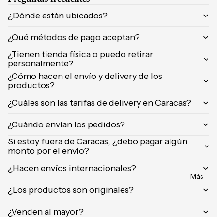
NCIA
Brumas y
¿Dónde están ubicados?
Eau de
splashs
Parfum
¿Qué métodos de pago aceptan?
Velas y
Eau de
ambient
¿Tienen tienda física o puedo retirar
Toilette
adores
personalmente?
Body
¿Cómo hacen el envío y delivery de los
Mist
productos?
CUIDA
DO
¿Cuáles son las tarifas de delivery en Caracas?
MARCA
Supleme
S
¿Cuándo envían los pedidos?
ntos
POPUL
Product
Si estoy fuera de Caracas, ¿debo pagar algún
ARES
monto por el envío?
os de
afeitar
Dolce &
¿Hacen envíos internacionales?
Gabban
Uñas
Más
a
¿Los productos son originales?
Carolina
Herrera
¿Venden al mayor?