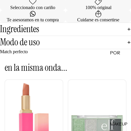
de
Seleccionado con cariño
100% original
Regalo
Te asesoramos en tu compra
Cuidarse es consertirse
Ingredientes
MINIS
Skincare
Modo de uso
Minis
Match perfecto
POR
Makeup
Minis
CATEG
en la misma onda...
ORÍA
Hair
Care
Limpiad
Minis
oras
Body
Tónicos
Care
Exfoliant
Minis
es
Todos
Facial
los Minis
MAKEUP
Mists