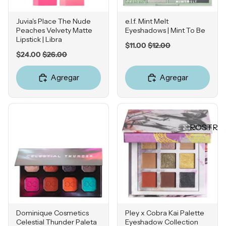
Mascarill
LO +
as
BUSCA
Juvia's Place The Nude
e.l.f. Mint Melt
Peaches Velvety Matte
Eyeshadows | Mint To Be
Tratamie
DO
Lipstick | Libra
ntos -
Sale
Original
$11.00
$12.00
Sol de
Sale
Original
Serums
$24.00
$26.00
price
price
Janeiro
price
price
Contorn
Sephora
Agregar
Agregar
o de
Favorites
Ojos
Rhode
Hidratan
e.l.f.
tes
ROSTR
Rare
Protecto
O
Beauty
res
Primers
Solares
Bases
Herrami
entas
Correcto
res
POR
Dominique Cosmetics
Pley x Cobra Kai Palette
Bronzers
Celestial Thunder Paleta
Eyeshadow Collection
INGRE