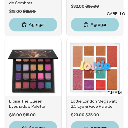
Rubores
de Sombras
Sale
Original
$32.00
$35.00
DIENTE
Sale
Original
Iluminad
$18.00
$19.00
price
price
CABELLO
Vitamina
price
price
ores
C
Agregar
Agregar
Polvos
Retinol
Fijadores
Ácido
de
Salicílico
maquillaj
e
Niacina
mida
OJOS
Ácido
Tranexá
Cejas
mico
Sombras
CHAM
Ácido
Delinead
Azelaico
PÚ &
Eloise The Queen
Lottie London Megawatt
ores
Eyeshadow Palette
2.0 Eye & Face Palette
ACON
Ácido
Máscara
DICION
Sale
Original
Sale
Original
$18.00
$19.00
$23.00
$25.00
Glicólico
s para
price
price
price
price
ADOR
Péptidos
pestañas
Agregar
Agregar