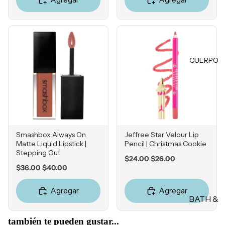
Champú
Ácido
Pestañas
s
Hialuróni
postizas
co
Acondici
onadore
LABIOS
s
POR
CUERPO
Labiales
PREOC
Champú
en barra
en seco
UPACI
Labiales
ÓN
líquidos
TRATA
Acné
Brillos
MIENT
Hiperpig
labiales
OS &
Smashbox Always On
Jeffree Star Velour Lip
mentaci
Matte Liquid Lipstick |
Pencil | Christmas Cookie
MASCA
Tintas
ón
Stepping Out
RILLAS
Sale
Original
$24.00
$26.00
Plumper
Líneas
Sale
Original
$36.00
$40.00
price
price
s
Tratamie
price
price
de
ntos
Expresió
Bálsamo
Agregar
Agregar
BATH &
n
s
Protecto
BODY
res
Rosácea
Delinead
también te pueden gustar...
térmicos