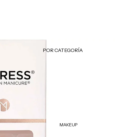
Makeup Minis
Hair Care Minis
Body Care Minis
Todos los Minis
LO + BUSCADO
POR CATEGORÍA
Sol de Janeiro
Limpiadoras
Sephora Favorites
Tónicos
Rhode
Exfoliantes
e.l.f.
Facial Mists
Rare Beauty
Mascarillas
Tratamientos - Serums
Contorno de Ojos
MAKEUP
Hidratantes
Protectores Solares