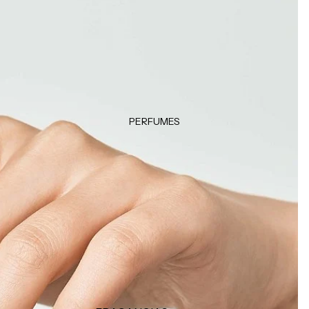
Klorane
Desodorantes
Garnier
Accesorios
Color WOW
Moroccanoil
LOCIONES E HIDRATANTES
Hidratantes
Tratamientos
PERFUMES
Manos & pies
MAQUILLAJE CORPORAL
Autobronceadores
Bronzers e iluminadores
FRAGANCIAS
Brumas y splashs
Velas y ambientadores