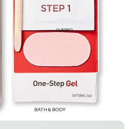
TRATAMIENTOS &
Plumpers
MASCARILLAS
Bálsamos
Tratamientos
Delineadores
Protectores térmicos
CUERPO
Tintes & Retocadores de raíz
HERRAMIENTAS
Productos para peinado
Estuches
Esponjas
MISCELÁNEOS
Brochas
Perfumes
Accesorios
Cepillos
Accesorios
MARCAS POPULARES
BATH & BODY
Olaplex
Jabones y geles
K18
Exfoliantes