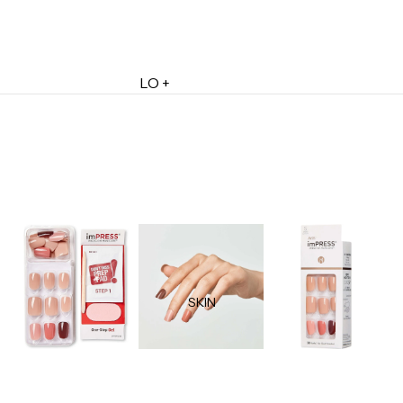
LO +
DESTACADO
Lo + Nuevo
Ofertas
Sets de Regalo
Marketplace
Minis
Marcas
Tarjetas de Regalo
SKIN
MINIS
Skincare Minis