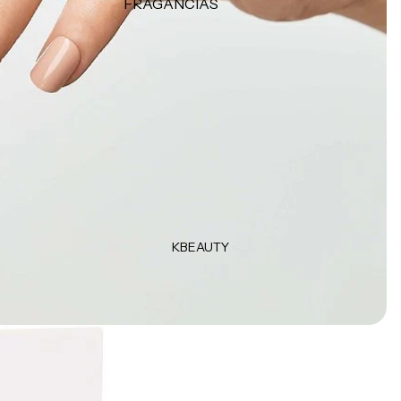
FRAGANCIAS
CUIDADO
Perfumes para damas
Perfume para caballeros
Suplementos
Perfumes para el cabello
Productos de afeitar
Minis
Uñas
TIPO DE FRAGANCIA
Eau de Parfum
Eau de Toilette
Body Mist
KBEAUTY
MARCAS POPULARES
Dolce & Gabbana
Carolina Herrera
Orientica