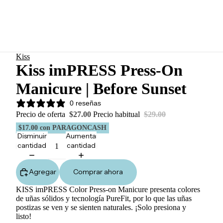
Kiss
Kiss imPRESS Press-On
Manicure | Before Sunset
0 reseñas
Precio de oferta
$27.00
Precio habitual
$29.00
$17.00
con PARAGONCASH
Disminuir
Aumentar
cantidad
cantidad
Agregar
Comprar ahora
KISS imPRESS Color Press-on Manicure presenta colores
de uñas sólidos y tecnología PureFit, por lo que las uñas
postizas se ven y se sienten naturales. ¡Solo presiona y
listo!