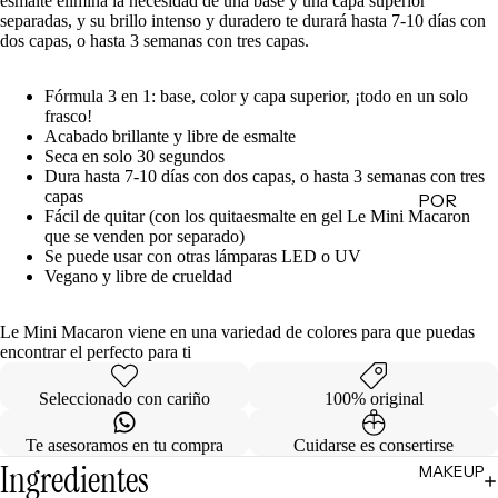
esmalte elimina la necesidad de una base y una capa superior
separadas,
y su brillo intenso y duradero te durará hasta 7-10 días con
de
dos capas,
o hasta 3 semanas con tres capas.
Regalo
Fórmula 3 en 1:
base,
color y capa superior,
¡todo en un solo
MINIS
frasco!
Acabado brillante y libre de esmalte
Skincare
Seca en solo 30 segundos
Minis
Dura hasta 7-10 días con dos capas,
o hasta 3 semanas con tres
capas
POR
Makeup
Fácil de quitar (con los quitaesmalte en gel Le Mini Macaron
Minis
CATEG
que se venden por separado)
ORÍA
Se puede usar con otras lámparas LED o UV
Hair
Vegano y libre de crueldad
Care
Limpiad
Minis
oras
Le Mini Macaron viene en una variedad de colores para que puedas
Body
Tónicos
encontrar el perfecto para ti
Care
Exfoliant
Minis
Seleccionado con cariño
100% original
es
Todos
Te asesoramos en tu compra
Cuidarse es consertirse
Facial
los Minis
Ingredientes
MAKEUP
Mists