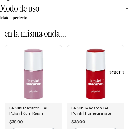
Mascarill
LO +
Modo de uso
as
BUSCA
Tratamie
Match perfecto
DO
ntos -
Sol de
en la misma onda...
Serums
Janeiro
Contorn
Sephora
o de
Favorites
Ojos
Rhode
Hidratan
e.l.f.
tes
ROSTR
Rare
Protecto
O
Beauty
res
Primers
Solares
Bases
Herrami
entas
Correcto
Le Mini Macaron Gel
Le Mini Macaron Gel
Polish | Rum Raisin
Polish | Pomegranate
res
POR
Price
Price
$38.00
$38.00
Bronzers
INGRE