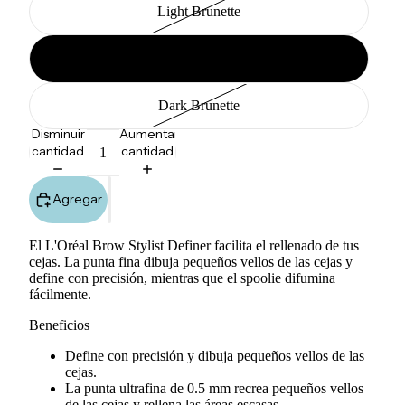
Light Brunette
Brunette
Dark Brunette
Disminuir
Aumentar
cantidad
cantidad
Agregar
El L'Oréal Brow Stylist Definer facilita el rellenado de tus
cejas. La punta fina dibuja pequeños vellos de las cejas y
define con precisión, mientras que el spoolie difumina
fácilmente.
Beneficios
Define con precisión y dibuja pequeños vellos de las
cejas.
La punta ultrafina de 0.5 mm recrea pequeños vellos
de las cejas y rellena las áreas escasas.