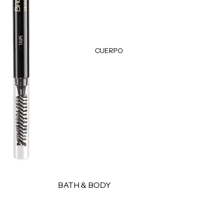
TRATAMIENTOS &
Plumpers
MASCARILLAS
Bálsamos
Tratamientos
Delineadores
Protectores térmicos
CUERPO
Tintes & Retocadores de raíz
HERRAMIENTAS
Productos para peinado
Estuches
Esponjas
MISCELÁNEOS
Brochas
Perfumes
Accesorios
Cepillos
Accesorios
MARCAS POPULARES
BATH & BODY
Olaplex
Jabones y geles
K18
Exfoliantes