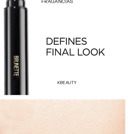
FRAGANCIAS
CUIDADO
Perfumes para damas
Perfume para caballeros
Suplementos
Perfumes para el cabello
Productos de afeitar
Minis
Uñas
TIPO DE FRAGANCIA
Eau de Parfum
Eau de Toilette
Body Mist
KBEAUTY
MARCAS POPULARES
Dolce & Gabbana
Carolina Herrera
Orientica