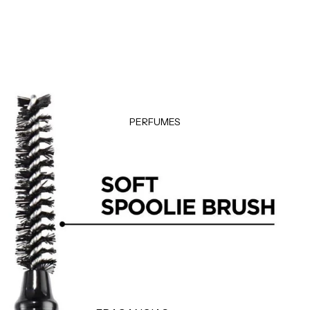
Klorane
Desodorantes
Garnier
Accesorios
Color WOW
Moroccanoil
LOCIONES E HIDRATANTES
Hidratantes
Tratamientos
PERFUMES
Manos & pies
MAQUILLAJE CORPORAL
Autobronceadores
Bronzers e iluminadores
FRAGANCIAS
Brumas y splashs
Velas y ambientadores