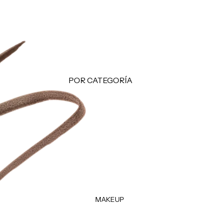
Makeup Minis
Hair Care Minis
Body Care Minis
Todos los Minis
LO + BUSCADO
POR CATEGORÍA
Sol de Janeiro
Limpiadoras
Sephora Favorites
Tónicos
Rhode
Exfoliantes
e.l.f.
Facial Mists
Rare Beauty
Mascarillas
Tratamientos - Serums
Contorno de Ojos
MAKEUP
Hidratantes
Protectores Solares