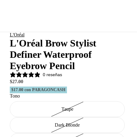
L'Oréal
L'Oréal Brow Stylist
Definer Waterproof
Eyebrow Pencil
0 reseñas
$27.00
$17.00
con PARAGONCASH
Tono
Taupe
Dark Blonde