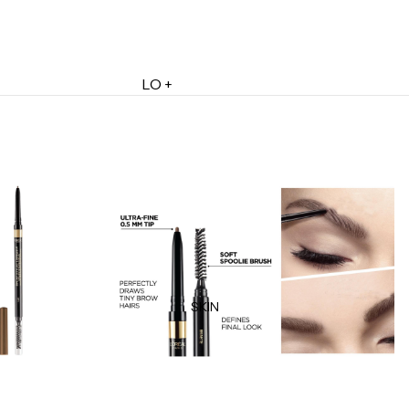
LO +
DESTACADO
Lo + Nuevo
Ofertas
Sets de Regalo
Marketplace
Minis
Marcas
Tarjetas de Regalo
SKIN
MINIS
Skincare Minis