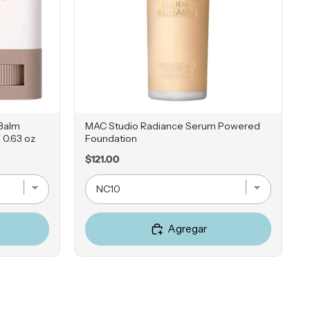
 Balm
MAC Studio Radiance Serum Powered
 0.63 oz
Foundation
Price
$121.00
Agregar