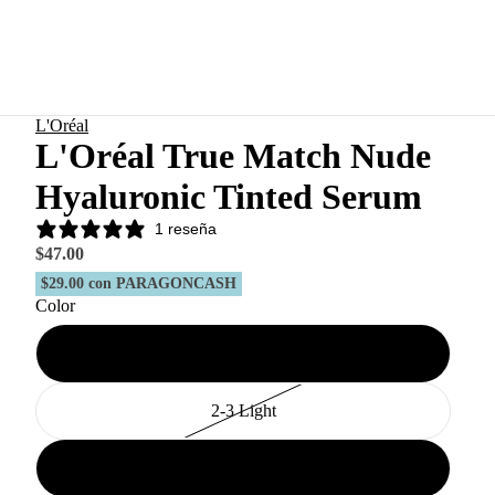
L'Oréal
L'Oréal True Match Nude
Hyaluronic Tinted Serum
1 reseña
$47.00
$29.00
con PARAGONCASH
Color
0.5-2 Very Light
2-3 Light
3-4 Light Medium