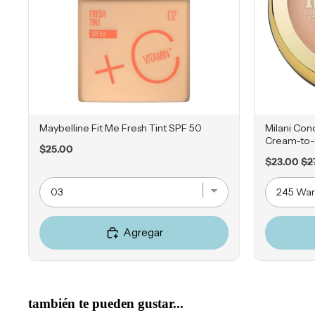
Maybelline Fit Me Fresh Tint SPF 50
Milani Con
Cream-to-
Price
$25.00
Sale
Ori
$23.00
$2
price
pr
Agregar
también te pueden gustar...