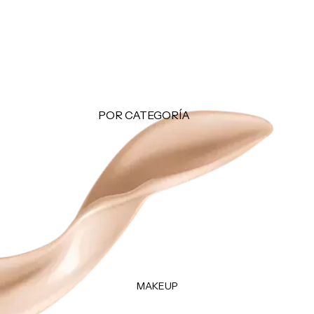
Makeup Minis
Hair Care Minis
Body Care Minis
Todos los Minis
LO + BUSCADO
POR CATEGORÍA
Sol de Janeiro
Limpiadoras
Sephora Favorites
Tónicos
Rhode
Exfoliantes
e.l.f.
Facial Mists
Rare Beauty
Mascarillas
Tratamientos - Serums
Contorno de Ojos
MAKEUP
Hidratantes
Protectores Solares