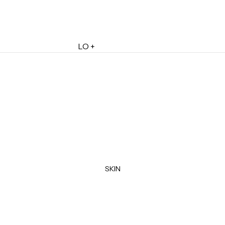
LO +
DESTACADO
Lo + Nuevo
Ofertas
Sets de Regalo
Marketplace
Minis
Marcas
Tarjetas de Regalo
SKIN
MINIS
Skincare Minis