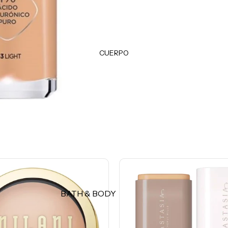
TRATAMIENTOS &
Plumpers
MASCARILLAS
Bálsamos
Tratamientos
Delineadores
Protectores térmicos
CUERPO
Tintes & Retocadores de raíz
HERRAMIENTAS
Productos para peinado
Estuches
Esponjas
MISCELÁNEOS
Brochas
Perfumes
Accesorios
Cepillos
Accesorios
MARCAS POPULARES
BATH & BODY
Olaplex
Jabones y geles
K18
Exfoliantes