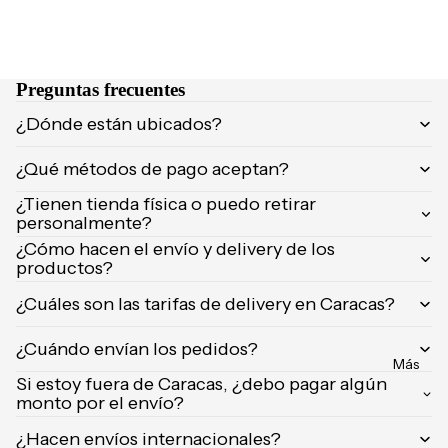
NCIA
Brumas y
Eau de
splashs
Parfum
Velas y
Preguntas frecuentes
Eau de
ambient
Toilette
¿Dónde están ubicados?
adores
Body
¿Qué métodos de pago aceptan?
Mist
CUIDA
DO
¿Tienen tienda física o puedo retirar
personalmente?
MARCA
Supleme
¿Cómo hacen el envío y delivery de los
S
ntos
productos?
POPUL
Product
ARES
¿Cuáles son las tarifas de delivery en Caracas?
os de
afeitar
Dolce &
¿Cuándo envían los pedidos?
Gabban
Uñas
Más
a
Si estoy fuera de Caracas, ¿debo pagar algún
monto por el envío?
Carolina
Herrera
¿Hacen envíos internacionales?