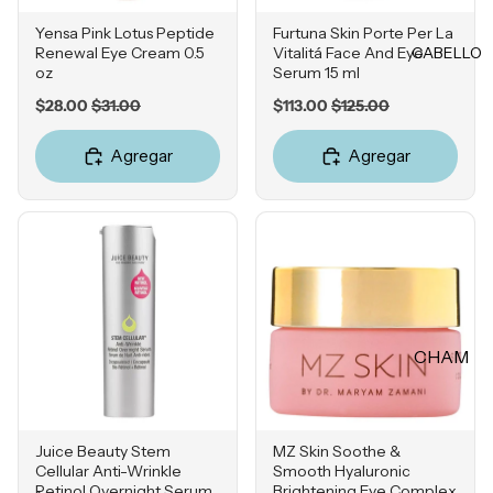
Rubores
DIENTE
Yensa Pink Lotus Peptide
Furtuna Skin Porte Per La
Iluminad
CABELLO
Renewal Eye Cream 0.5
Vitalitá Face And Eye
Vitamina
ores
oz
Serum 15 ml
C
Polvos
Sale
Original
Sale
Original
$28.00
$31.00
$113.00
$125.00
Retinol
price
price
price
price
Fijadores
Ácido
Agregar
Agregar
de
Salicílico
maquillaj
e
Niacina
mida
OJOS
Ácido
Tranexá
Cejas
mico
Sombras
CHAM
Ácido
Delinead
Azelaico
PÚ &
ores
ACON
Ácido
Máscara
DICION
Glicólico
Juice Beauty Stem
MZ Skin Soothe &
s para
ADOR
Cellular Anti-Wrinkle
Smooth Hyaluronic
Péptidos
pestañas
Retinol Overnight Serum
Brightening Eye Complex