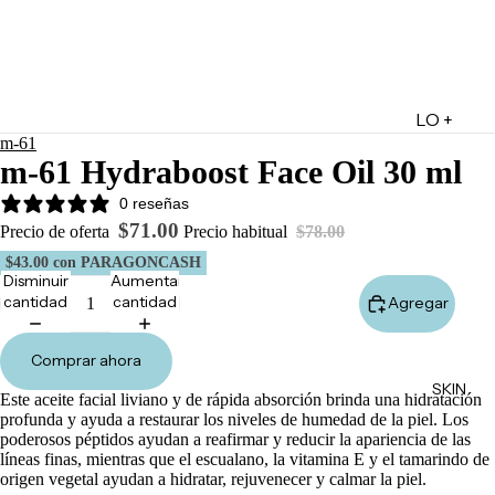
LO +
m-61
DESTA
m-61 Hydraboost Face Oil 30 ml
CADO
0 reseñas
Lo +
$71.00
Precio de oferta
Precio habitual
$78.00
Nuevo
$43.00
con PARAGONCASH
Ofertas
Disminuir
Aumentar
cantidad
cantidad
Agregar
Sets de
Regalo
Comprar ahora
Marketpl
SKIN
ace
Este aceite facial liviano y de rápida absorción brinda una hidratación
profunda y ayuda a restaurar los niveles de humedad de la piel. Los
Minis
poderosos péptidos ayudan a reafirmar y reducir la apariencia de las
Marcas
líneas finas, mientras que el escualano, la vitamina E y el tamarindo de
origen vegetal ayudan a hidratar, rejuvenecer y calmar la piel.
Tarjetas