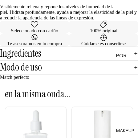
de
Visiblemente rellena y repone los niveles de humedad de la
piel. Hidrata profundamente, ayuda a mejorar la elasticidad de la piel y
Regalo
a reducir la apariencia de las líneas de expresión.
MINIS
Seleccionado con cariño
100% original
Skincare
Te asesoramos en tu compra
Cuidarse es consertirse
Minis
Ingredientes
POR
Makeup
Minis
CATEG
Modo de uso
ORÍA
Hair
Match perfecto
Care
Limpiad
Minis
oras
en la misma onda...
Body
Tónicos
Care
Exfoliant
Minis
es
Todos
Facial
los Minis
MAKEUP
Mists