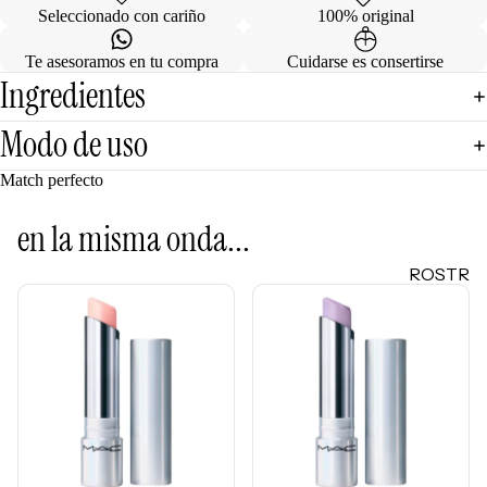
Mascarill
Seleccionado con cariño
100% original
LO +
as
BUSCA
Te asesoramos en tu compra
Cuidarse es consertirse
Tratamie
DO
Ingredientes
ntos -
Sol de
Serums
Modo de uso
Janeiro
Contorn
Sephora
o de
Match perfecto
Favorites
Ojos
Rhode
en la misma onda...
Hidratan
e.l.f.
tes
ROSTR
Rare
Protecto
O
Beauty
res
Primers
Solares
Bases
Herrami
entas
Correcto
res
POR
Bronzers
INGRE