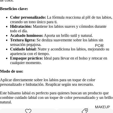
de color.
de
Beneficios clave:
Regalo
Color personalizado:
La fórmula reacciona al pH de tus labios,
creando un tono único para ti.
MINIS
Hidratación:
Mantiene los labios suaves y cómodos durante
todo el día.
Skincare
Acabado luminoso:
Aporta un brillo sutil y natural.
Minis
Textura ligera:
Se desliza suavemente sobre los labios sin
sensación pegajosa.
POR
Makeup
Cuidado labial:
Nutre y acondiciona los labios, mejorando su
Minis
CATEG
apariencia con el tiempo.
ORÍA
Empaque práctico:
Ideal para llevar en el bolso y retocar en
Hair
cualquier momento.
Care
Limpiad
Minis
Modo de uso:
oras
Body
Tónicos
Aplicar directamente sobre los labios para un toque de color
personalizado e hidratación. Reaplicar según sea necesario.
Care
Exfoliant
Minis
Este bálsamo labial es perfecto para quienes buscan un producto que
es
combine cuidado labial con un toque de color personalizado y un brillo
Todos
Facial
natural.
los Minis
MAKEUP
Mists