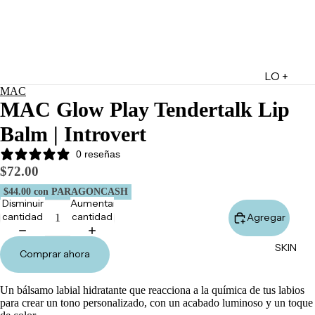
LO +
MAC
DESTA
MAC Glow Play Tendertalk Lip
CADO
Balm | Introvert
Lo +
Nuevo
0 reseñas
$72.00
Ofertas
$44.00
con PARAGONCASH
Sets de
Disminuir
Aumentar
Regalo
cantidad
cantidad
Agregar
Marketpl
SKIN
ace
Comprar ahora
Minis
Un bálsamo labial hidratante que reacciona a la química de tus labios
Marcas
para crear un tono personalizado, con un acabado luminoso y un toque
Tarjetas