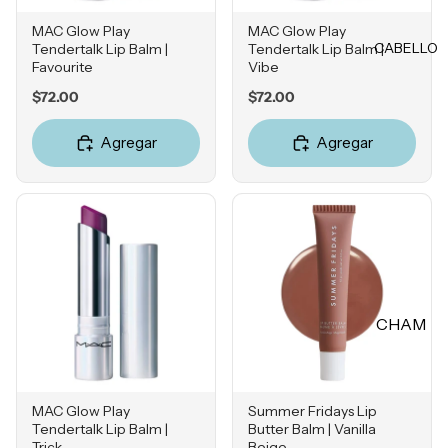
Rubores
DIENTE
MAC Glow Play
MAC Glow Play
Iluminad
CABELLO
Tendertalk Lip Balm |
Tendertalk Lip Balm |
Vitamina
ores
Favourite
Vibe
C
Polvos
Price
Price
$72.00
$72.00
Retinol
Fijadores
Ácido
Agregar
Agregar
de
Salicílico
maquillaj
e
Niacina
mida
OJOS
Ácido
Tranexá
Cejas
mico
Sombras
CHAM
Ácido
Delinead
Azelaico
PÚ &
ores
ACON
Ácido
Máscara
DICION
Glicólico
MAC Glow Play
Summer Fridays Lip
s para
ADOR
Tendertalk Lip Balm |
Butter Balm | Vanilla
Péptidos
pestañas
Trick
Beige