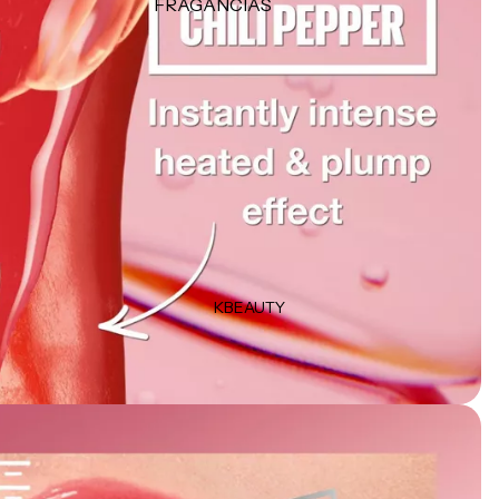
FRAGANCIAS
CUIDADO
Perfumes para damas
Perfume para caballeros
Suplementos
Perfumes para el cabello
Productos de afeitar
Minis
Uñas
TIPO DE FRAGANCIA
Eau de Parfum
Eau de Toilette
Body Mist
KBEAUTY
MARCAS POPULARES
Dolce & Gabbana
Carolina Herrera
Orientica