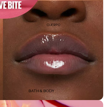
TRATAMIENTOS &
Plumpers
MASCARILLAS
Bálsamos
Tratamientos
Delineadores
Protectores térmicos
CUERPO
Tintes & Retocadores de raíz
HERRAMIENTAS
Productos para peinado
Estuches
Esponjas
MISCELÁNEOS
Brochas
Perfumes
Accesorios
Cepillos
Accesorios
MARCAS POPULARES
BATH & BODY
Olaplex
Jabones y geles
K18
Exfoliantes