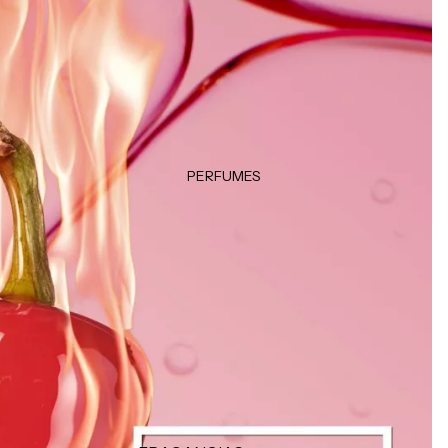
Klorane
Desodorantes
Garnier
Accesorios
Color WOW
Moroccanoil
LOCIONES E HIDRATANTES
Hidratantes
Tratamientos
PERFUMES
Manos & pies
MAQUILLAJE CORPORAL
Autobronceadores
Bronzers e iluminadores
FRAGANCIAS
Brumas y splashs
Velas y ambientadores