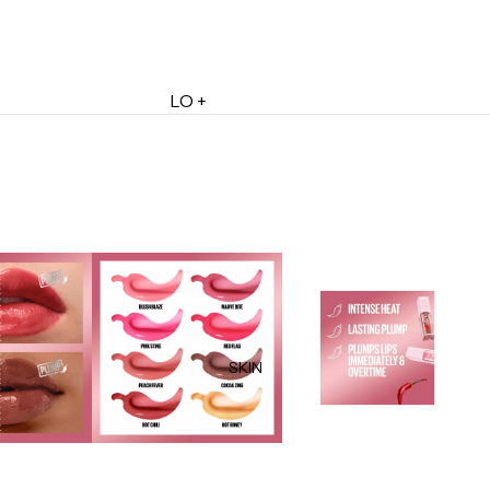
LO +
DESTACADO
Lo + Nuevo
Ofertas
Sets de Regalo
Marketplace
Minis
Marcas
Tarjetas de Regalo
SKIN
MINIS
Skincare Minis