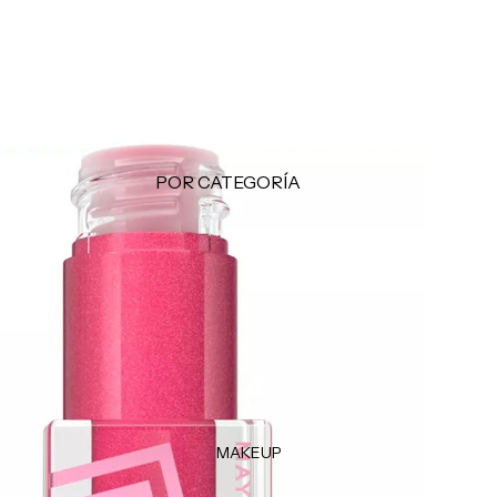
Makeup Minis
Hair Care Minis
Body Care Minis
Todos los Minis
LO + BUSCADO
POR CATEGORÍA
Sol de Janeiro
Limpiadoras
Sephora Favorites
Tónicos
Rhode
Exfoliantes
e.l.f.
Facial Mists
Rare Beauty
Mascarillas
Tratamientos - Serums
Contorno de Ojos
MAKEUP
Hidratantes
Protectores Solares