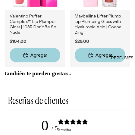
ores
Jabones
Falta de
y geles
Tintes &
Firmeza
Retocad
Valentino Puffer
Maybelline Lifter Plump
HERRA
Exfoliant
Enrojeci
Complex™ Lip Plumper
Lip Plumping Gloss with
ores de
MIENT
es
Gloss | 103R Don't Be So
Hyaluronic Acid | Cocoa
miento
raíz
AS
Nude
Zing
Desodor
Sensibili
Product
Price
Price
antes
$104.00
$29.00
Estuches
dad
os para
Accesori
Esponjas
Grasa y
peinado
Agregar
Agregar
os
PERFUMES
Poros
Brochas
Obstruíd
MISCEL
Accesori
LOCIO
también te pueden gustar...
os
ÁNEOS
os
NES E
Reseque
Perfume
HIDRA
dad
s
TANTE
Reseñas de clientes
Cepillos
S
Accesori
Hidratan
os
tes
0
/ 5
Tratamie
0 reseñas
MARCA