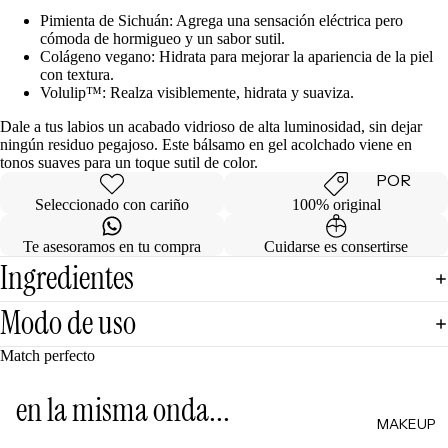
de
Pimienta de Sichuán: Agrega una sensación eléctrica pero
cómoda de hormigueo y un sabor sutil.
Regalo
Colágeno vegano: Hidrata para mejorar la apariencia de la piel
con textura.
Volulip™: Realza visiblemente, hidrata y suaviza.
MINIS
Dale a tus labios un acabado vidrioso de alta luminosidad, sin dejar
Skincare
ningún residuo pegajoso. Este bálsamo en gel acolchado viene en
Minis
tonos suaves para un toque sutil de color.
POR
Makeup
Minis
CATEG
Seleccionado con cariño
100% original
ORÍA
Hair
Te asesoramos en tu compra
Cuidarse es consertirse
Care
Limpiad
Ingredientes
Minis
oras
Modo de uso
Body
Tónicos
Care
Exfoliant
Match perfecto
Minis
es
Todos
en la misma onda...
Facial
los Minis
MAKEUP
Mists