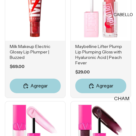
Rubores
DIENTE
Iluminad
CABELLO
Vitamina
ores
C
Polvos
Retinol
Fijadores
Ácido
de
Milk Makeup Electric
Maybelline Lifter Plump
Salicílico
maquillaj
Glossy Lip Plumper |
Lip Plumping Gloss with
Buzzed
Hyaluronic Acid | Peach
e
Niacina
Fever
mida
Price
$69.00
Price
$29.00
OJOS
Ácido
Tranexá
Cejas
Agregar
Agregar
mico
Sombras
CHAM
Ácido
Delinead
Azelaico
PÚ &
ores
ACON
Ácido
Máscara
DICION
Glicólico
s para
ADOR
Péptidos
pestañas