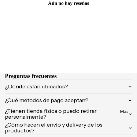
NCIA
Aún no hay reseñas
Brumas y
Eau de
splashs
Parfum
Velas y
Eau de
ambient
Toilette
adores
Body
Mist
CUIDA
DO
MARCA
Supleme
Preguntas frecuentes
S
ntos
POPUL
¿Dónde están ubicados?
Product
ARES
os de
¿Qué métodos de pago aceptan?
afeitar
Dolce &
Gabban
¿Tienen tienda física o puedo retirar
Uñas
Más
a
personalmente?
¿Cómo hacen el envío y delivery de los
Carolina
productos?
Herrera