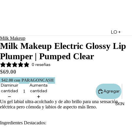
LO +
Milk Makeup
DESTA
Milk Makeup Electric Glossy Lip
CADO
Plumper | Pumped Clear
Lo +
Nuevo
0 reseñas
$69.00
Ofertas
$42.00
con PARAGONCASH
Sets de
Disminuir
Aumentar
Regalo
cantidad
cantidad
Agregar
Marketpl
Un gel labial ultra-acolchado y de alto brillo para una sensación
SKIN
ace
eléctrica pero cómoda y labios de aspecto más lleno.
Minis
Marcas
Ingredientes Destacados:
Tarjetas