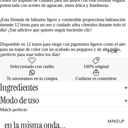
Obtén un impulso de cuidado para tus labios con esta fórmula vegana
potenciada con aceites de aguacate, mora ártica y frambuesa.
de
Regalo
¡Esta fórmula de bálsamo ligero y construible proporciona hidratación
durante 12 horas para un uso y cuidado ultra cómodos durante todo el
MINIS
día! ¡Tan adictivo que quieres seguir haciendo clic!
Skincare
Minis
Disponible en 12 tonos para elegir con pigmentos ligeros como el aire
para un toque de color con un acabado no pegajoso y de alto brillo,
POR
Makeup
¡perfecto para usar todos los días!
Minis
CATEG
ORÍA
Seleccionado con cariño
100% original
Hair
Care
Limpiad
Te asesoramos en tu compra
Cuidarse es consertirse
Minis
oras
Ingredientes
Body
Tónicos
Care
Modo de uso
Exfoliant
Minis
es
Match perfecto
Todos
Facial
los Minis
MAKEUP
Mists
en la misma onda...