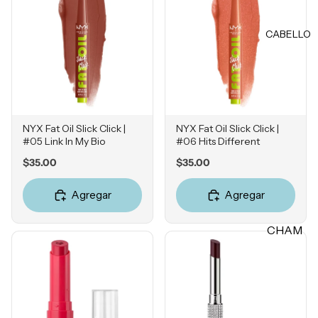
Rubores
DIENTE
Iluminad
CABELLO
Vitamina
ores
C
Polvos
Retinol
Fijadores
Ácido
de
Salicílico
maquillaj
NYX Fat Oil Slick Click |
NYX Fat Oil Slick Click |
e
Niacina
#05 Link In My Bio
#06 Hits Different
mida
Price
Price
$35.00
$35.00
OJOS
Ácido
Tranexá
Agregar
Agregar
Cejas
mico
Sombras
CHAM
Ácido
Delinead
Azelaico
PÚ &
ores
ACON
Ácido
Máscara
DICION
Glicólico
s para
ADOR
Péptidos
pestañas