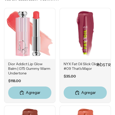
Mascarill
LO +
as
BUSCA
Tratamie
DO
ntos -
Sol de
Serums
Janeiro
Contorn
Sephora
o de
Favorites
Ojos
Rhode
Hidratan
e.l.f.
tes
Dior Addict Lip Glow
NYX Fat Oil Slick Click |
ROSTR
Balm | 075 Gummy Warm
#09 That's Major
Rare
Protecto
O
Undertone
Beauty
res
Price
$35.00
Primers
Price
$118.00
Solares
Bases
Herrami
Agregar
Agregar
entas
Correcto
res
POR
Bronzers
INGRE