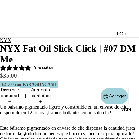
LO +
NYX
DESTA
NYX Fat Oil Slick Click | #07 DM
CADO
Me
Lo +
Nuevo
0 reseñas
$35.00
Ofertas
$21.00
con PARAGONCASH
Sets de
Disminuir
Aumentar
Regalo
cantidad
cantidad
Agregar
Marketpl
Un bálsamo pigmentado ligero y construible en un envase de clic
SKIN
ace
disponible en 12 tonos. ¡Labios brillantes en un solo clic!
Minis
Este bálsamo pigmentado en envase de clic dispensa la cantidad justa
Marcas
de fórmula, ¡todo lo que tienes que hacer es hacer clic para aplicarlo!
Tarjetas