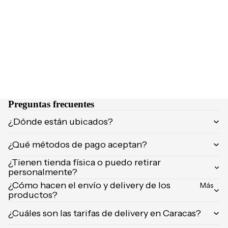
NCIA
Brumas y
Eau de
splashs
Parfum
Velas y
Eau de
ambient
Toilette
adores
Body
Mist
CUIDA
DO
Preguntas frecuentes
MARCA
Supleme
¿Dónde están ubicados?
S
ntos
POPUL
¿Qué métodos de pago aceptan?
Product
ARES
os de
¿Tienen tienda física o puedo retirar
afeitar
Dolce &
personalmente?
Gabban
¿Cómo hacen el envío y delivery de los
Uñas
Más
a
productos?
Carolina
¿Cuáles son las tarifas de delivery en Caracas?
Herrera