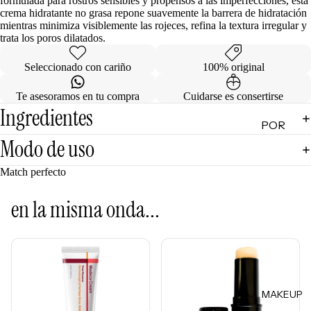
formulada para rostros sensibles y propensos a las imperfecciones, esta
crema hidratante no grasa repone suavemente la barrera de hidratación
de
mientras minimiza visiblemente las rojeces, refina la textura irregular y
Regalo
trata los poros dilatados.
MINIS
Seleccionado con cariño
100% original
Skincare
Te asesoramos en tu compra
Cuidarse es consertirse
Minis
Ingredientes
POR
Makeup
Modo de uso
Minis
CATEG
ORÍA
Hair
Match perfecto
Care
Limpiad
Minis
oras
en la misma onda...
Body
Tónicos
Care
Exfoliant
Minis
es
Todos
Facial
los Minis
MAKEUP
Mists