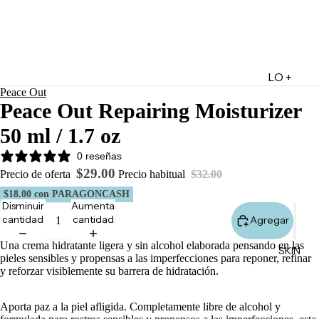
LO +
Peace Out
DESTA
Peace Out Repairing Moisturizer
CADO
50 ml / 1.7 oz
Lo +
Nuevo
0 reseñas
$29.00
Ofertas
Precio de oferta
Precio habitual
$32.00
$18.00
con PARAGONCASH
Sets de
Disminuir
Aumentar
Regalo
cantidad
cantidad
Agregar
Marketpl
Una crema hidratante ligera y sin alcohol elaborada pensando en las
SKIN
ace
pieles sensibles y propensas a las imperfecciones para reponer, refinar
y reforzar visiblemente su barrera de hidratación.
Minis
Marcas
Aporta paz a la piel afligida. Completamente libre de alcohol y
Tarjetas