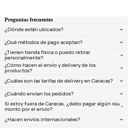
NCIA
Brumas y
Eau de
splashs
Parfum
Preguntas frecuentes
Velas y
Eau de
ambient
¿Dónde están ubicados?
Toilette
adores
¿Qué métodos de pago aceptan?
Body
Mist
CUIDA
¿Tienen tienda física o puedo retirar
DO
personalmente?
MARCA
¿Cómo hacen el envío y delivery de los
Supleme
productos?
S
ntos
POPUL
¿Cuáles son las tarifas de delivery en Caracas?
Product
ARES
os de
¿Cuándo envían los pedidos?
afeitar
Dolce &
Gabban
Si estoy fuera de Caracas, ¿debo pagar algún
Uñas
Más
a
monto por el envío?
Carolina
¿Hacen envíos internacionales?
Herrera