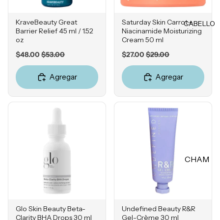
Rubores
DIENTE
Iluminad
KraveBeauty Great
Saturday Skin Carrot +
CABELLO
Vitamina
ores
Barrier Relief 45 ml / 1.52
Niacinamide Moisturizing
C
oz
Cream 50 ml
Polvos
Retinol
Sale
Original
Sale
Original
$48.00
$53.00
$27.00
$29.00
Fijadores
price
price
price
price
Ácido
de
Agregar
Agregar
Salicílico
maquillaj
e
Niacina
mida
OJOS
Ácido
Tranexá
Cejas
mico
Sombras
CHAM
Ácido
Delinead
Azelaico
PÚ &
ores
ACON
Ácido
Máscara
DICION
Glicólico
s para
ADOR
Glo Skin Beauty Beta-
Undefined Beauty R&R
Péptidos
pestañas
Clarity BHA Drops 30 ml
Gel-Crème 30 ml