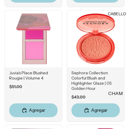
Rubores
DIENTE
Iluminad
CABELLO
Vitamina
ores
C
Polvos
Retinol
Fijadores
Ácido
de
Salicílico
maquillaj
e
Niacina
mida
OJOS
Ácido
Juvia's Place Blushed
Sephora Collection
Rougie | Volume 4
Colorful Blush and
Tranexá
Cejas
Highlighter Glaze | 05
mico
Price
$51.00
Golden Hour
Sombras
CHAM
Ácido
Price
$43.00
Delinead
Azelaico
PÚ &
ores
ACON
Ácido
Agregar
Agregar
Máscara
DICION
Glicólico
s para
ADOR
Péptidos
pestañas