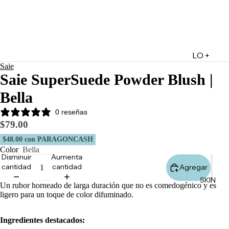
LO +
Saie
DESTA
Saie SuperSuede Powder Blush |
CADO
Bella
Lo +
Nuevo
0 reseñas
$79.00
Ofertas
$48.00
con PARAGONCASH
Sets de
Color
Bella
Regalo
Disminuir
Aumentar
cantidad
cantidad
Agregar
Marketpl
SKIN
ace
Un rubor horneado de larga duración que no es comedogénico y es
ligero para un toque de color difuminado.
Minis
Marcas
Ingredientes destacados:
Tarjetas