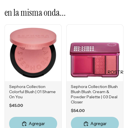
Mascarill
LO +
as
en la misma onda...
BUSCA
Tratamie
DO
ntos -
Sol de
Serums
Janeiro
Contorn
Sephora
o de
Favorites
Ojos
Rhode
Hidratan
e.l.f.
tes
ROSTR
Rare
Protecto
O
Beauty
res
Sephora Collection
Sephora Collection Blush
Primers
Solares
Colorful Blush | 01 Shame
Blush Blush. Cream &
On You
Powder Palette | 03 Deal
Bases
Herrami
Closer
Price
$45.00
entas
Correcto
Price
$54.00
res
POR
Bronzers
Agregar
Agregar
INGRE