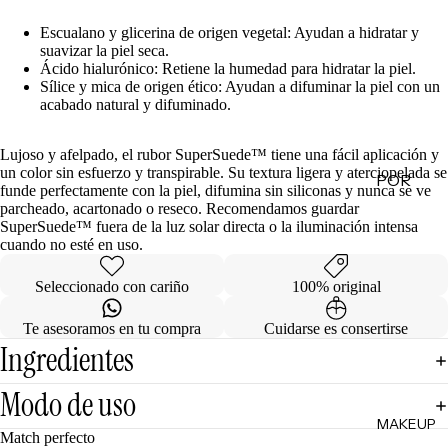
de
Escualano y glicerina de origen vegetal: Ayudan a hidratar y
Regalo
suavizar la piel seca.
Ácido hialurónico: Retiene la humedad para hidratar la piel.
Sílice y mica de origen ético: Ayudan a difuminar la piel con un
MINIS
acabado natural y difuminado.
Skincare
Minis
Lujoso y afelpado, el rubor SuperSuede™ tiene una fácil aplicación y
un color sin esfuerzo y transpirable. Su textura ligera y aterciopelada se
POR
Makeup
funde perfectamente con la piel, difumina sin siliconas y nunca se ve
Minis
CATEG
parcheado, acartonado o reseco. Recomendamos guardar
SuperSuede™ fuera de la luz solar directa o la iluminación intensa
ORÍA
Hair
cuando no esté en uso.
Care
Limpiad
Minis
oras
Seleccionado con cariño
100% original
Body
Tónicos
Te asesoramos en tu compra
Cuidarse es consertirse
Care
Exfoliant
Ingredientes
Minis
es
Todos
Modo de uso
Facial
los Minis
MAKEUP
Mists
Match perfecto