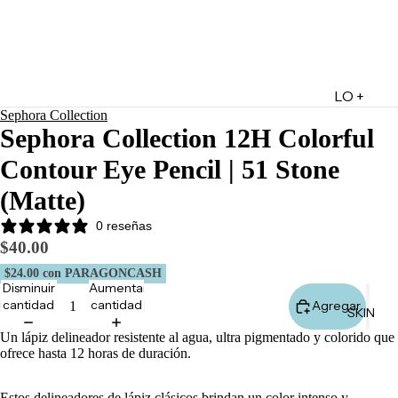
LO +
Sephora Collection
DESTA
Sephora Collection 12H Colorful
CADO
Contour Eye Pencil | 51 Stone
Lo +
Nuevo
(Matte)
Ofertas
0 reseñas
Sets de
$40.00
Regalo
$24.00
con PARAGONCASH
Disminuir
Aumentar
Marketpl
cantidad
cantidad
Agregar
SKIN
ace
Un lápiz delineador resistente al agua, ultra pigmentado y colorido que
Minis
ofrece hasta 12 horas de duración.
Marcas
Tarjetas
Estos delineadores de lápiz clásicos brindan un color intenso y