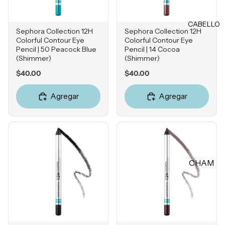
Rubores
DIENTE
Iluminad
CABELLO
Vitamina
Sephora Collection 12H
Sephora Collection 12H
ores
C
Colorful Contour Eye
Colorful Contour Eye
Polvos
Pencil | 50 Peacock Blue
Pencil | 14 Cocoa
Retinol
(Shimmer)
(Shimmer)
Fijadores
Ácido
Price
Price
$40.00
$40.00
de
Salicílico
maquillaj
Agregar
Agregar
e
Niacina
mida
OJOS
Ácido
Tranexá
Cejas
mico
Sombras
CHAM
Ácido
Delinead
Azelaico
PÚ &
ores
ACON
Ácido
Máscara
DICION
Glicólico
s para
ADOR
Péptidos
pestañas