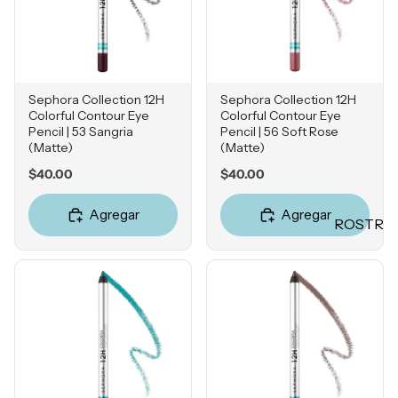
Mascarill
LO +
as
BUSCA
Tratamie
DO
ntos -
Sol de
Serums
Sephora Collection 12H
Sephora Collection 12H
Janeiro
Colorful Contour Eye
Colorful Contour Eye
Contorn
Pencil | 53 Sangria
Pencil | 56 Soft Rose
Sephora
o de
(Matte)
(Matte)
Favorites
Ojos
Price
Price
$40.00
$40.00
Rhode
Hidratan
e.l.f.
tes
Agregar
Agregar
ROSTR
Rare
Protecto
O
Beauty
res
Primers
Solares
Bases
Herrami
entas
Correcto
res
POR
Bronzers
INGRE