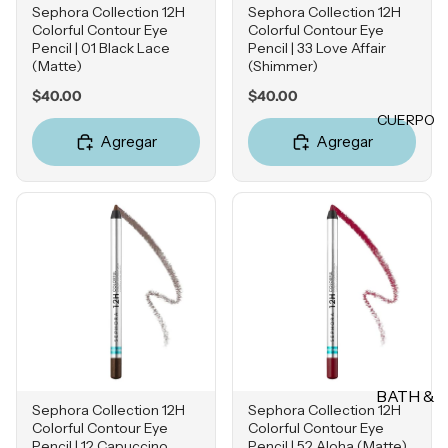
Champú
Sephora Collection 12H
Sephora Collection 12H
Ácido
Pestañas
Colorful Contour Eye
Colorful Contour Eye
s
Hialuróni
postizas
Pencil | 01 Black Lace
Pencil | 33 Love Affair
co
Acondici
(Matte)
(Shimmer)
onadore
Price
Price
$40.00
$40.00
LABIOS
s
POR
CUERPO
Labiales
PREOC
Champú
Agregar
Agregar
en barra
en seco
UPACI
Labiales
ÓN
líquidos
TRATA
Acné
Brillos
MIENT
Hiperpig
labiales
OS &
mentaci
MASCA
Tintas
ón
RILLAS
Plumper
Líneas
s
Tratamie
de
ntos
Expresió
Bálsamo
BATH &
n
s
Protecto
Sephora Collection 12H
Sephora Collection 12H
BODY
res
Colorful Contour Eye
Colorful Contour Eye
Rosácea
Delinead
Pencil | 12 Capuccino
Pencil | 52 Aloha (Matte)
térmicos