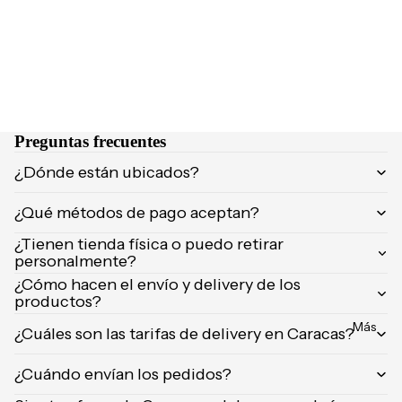
NCIA
Brumas y
Eau de
splashs
Parfum
Velas y
Eau de
ambient
Toilette
adores
Body
Preguntas frecuentes
Mist
CUIDA
¿Dónde están ubicados?
DO
MARCA
Supleme
¿Qué métodos de pago aceptan?
S
ntos
¿Tienen tienda física o puedo retirar
POPUL
Product
personalmente?
ARES
os de
¿Cómo hacen el envío y delivery de los
afeitar
Dolce &
productos?
Gabban
Uñas
Más
¿Cuáles son las tarifas de delivery en Caracas?
a
Carolina
¿Cuándo envían los pedidos?
Herrera