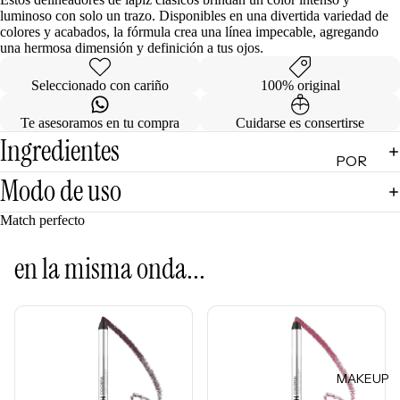
luminoso con solo un trazo. Disponibles en una divertida variedad de
de
colores y acabados, la fórmula crea una línea impecable, agregando
Regalo
una hermosa dimensión y definición a tus ojos.
MINIS
Seleccionado con cariño
100% original
Skincare
Te asesoramos en tu compra
Cuidarse es consertirse
Minis
Ingredientes
POR
Makeup
Modo de uso
Minis
CATEG
ORÍA
Hair
Match perfecto
Care
Limpiad
Minis
oras
en la misma onda...
Body
Tónicos
Care
Exfoliant
Minis
es
Todos
Facial
los Minis
MAKEUP
Mists