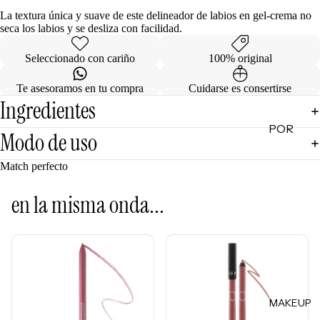
de
La textura única y suave de este delineador de labios en gel-crema no
seca los labios y se desliza con facilidad.
Regalo
Seleccionado con cariño
100% original
MINIS
Te asesoramos en tu compra
Cuidarse es consertirse
Skincare
Ingredientes
Minis
POR
Makeup
Modo de uso
Minis
CATEG
ORÍA
Match perfecto
Hair
Care
Limpiad
en la misma onda...
Minis
oras
Body
Tónicos
Care
Exfoliant
Minis
es
Todos
Facial
los Minis
MAKEUP
Mists