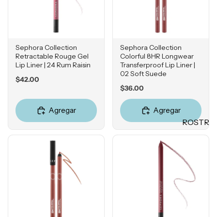
Mascarill
LO +
as
BUSCA
Tratamie
DO
ntos -
Sephora Collection
Sephora Collection
Sol de
Serums
Retractable Rouge Gel
Colorful 8HR Longwear
Janeiro
Lip Liner | 24 Rum Raisin
Transferproof Lip Liner |
Contorn
02 Soft Suede
Sephora
o de
Price
$42.00
Favorites
Price
$36.00
Ojos
Rhode
Hidratan
Agregar
Agregar
e.l.f.
tes
ROSTR
Rare
Protecto
O
Beauty
res
Primers
Solares
Bases
Herrami
entas
Correcto
res
POR
Bronzers
INGRE