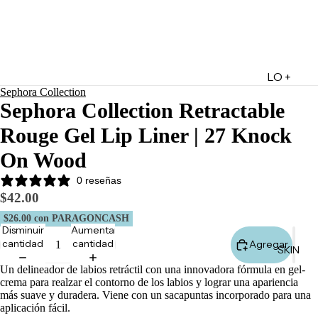
LO +
Sephora Collection
DESTA
Sephora Collection Retractable
CADO
Rouge Gel Lip Liner | 27 Knock
Lo +
Nuevo
On Wood
Ofertas
0 reseñas
Sets de
$42.00
Regalo
$26.00
con PARAGONCASH
Disminuir
Aumentar
Marketpl
cantidad
cantidad
Agregar
SKIN
ace
Un delineador de labios retráctil con una innovadora fórmula en gel-
Minis
crema para realzar el contorno de los labios y lograr una apariencia
Marcas
más suave y duradera. Viene con un sacapuntas incorporado para una
aplicación fácil.
Tarjetas