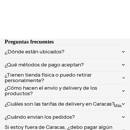
NCIA
Brumas y
Eau de
splashs
Parfum
Velas y
Eau de
ambient
Toilette
adores
Preguntas frecuentes
Body
Mist
CUIDA
¿Dónde están ubicados?
DO
¿Qué métodos de pago aceptan?
MARCA
Supleme
S
ntos
¿Tienen tienda física o puedo retirar
POPUL
personalmente?
Product
ARES
¿Cómo hacen el envío y delivery de los
os de
productos?
afeitar
Dolce &
Gabban
¿Cuáles son las tarifas de delivery en Caracas?
Uñas
Más
a
¿Cuándo envían los pedidos?
Carolina
Herrera
Si estoy fuera de Caracas, ¿debo pagar algún