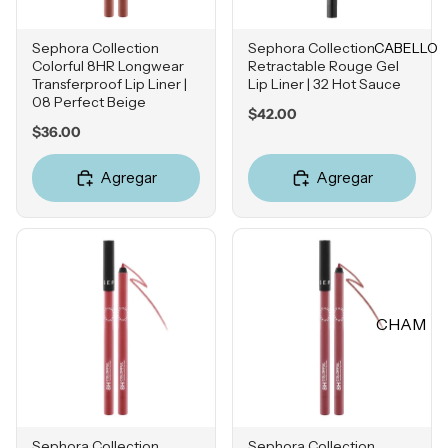
Rubores
DIENTE
Iluminad
CABELLO
Sephora Collection
Sephora Collection
Vitamina
ores
Colorful 8HR Longwear
Retractable Rouge Gel
C
Transferproof Lip Liner |
Lip Liner | 32 Hot Sauce
Polvos
08 Perfect Beige
Retinol
Price
$42.00
Fijadores
Price
$36.00
Ácido
de
Salicílico
maquillaj
Agregar
Agregar
e
Niacina
mida
OJOS
Ácido
Tranexá
Cejas
mico
Sombras
CHAM
Ácido
Delinead
Azelaico
PÚ &
ores
ACON
Ácido
Máscara
DICION
Glicólico
s para
ADOR
Péptidos
pestañas
Sephora Collection
Sephora Collection