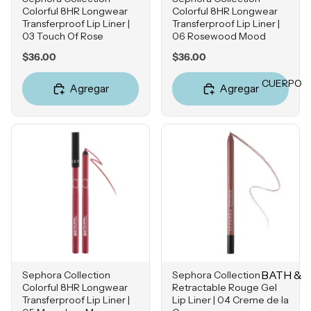
Champú
Colorful 8HR Longwear
Colorful 8HR Longwear
Ácido
Pestañas
s
Transferproof Lip Liner |
Transferproof Lip Liner |
Hialuróni
postizas
03 Touch Of Rose
06 Rosewood Mood
co
Acondici
Price
Price
$36.00
$36.00
onadore
LABIOS
s
POR
CUERPO
Agregar
Agregar
Labiales
PREOC
Champú
en barra
en seco
UPACI
Labiales
ÓN
líquidos
TRATA
Acné
Brillos
MIENT
Hiperpig
labiales
OS &
mentaci
MASCA
Tintas
ón
RILLAS
Plumper
Líneas
s
Tratamie
de
ntos
Expresió
Bálsamo
BATH &
Sephora Collection
Sephora Collection
n
s
Protecto
Colorful 8HR Longwear
Retractable Rouge Gel
BODY
res
Rosácea
Delinead
Transferproof Lip Liner |
Lip Liner | 04 Creme de la
térmicos