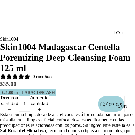
LO +
Skin1004
DESTA
Skin1004 Madagascar Centella
CADO
Poremizing Deep Cleansing Foam
Lo +
Nuevo
125 ml
Ofertas
0 reseñas
Sets de
$35.00
Regalo
$21.00
con PARAGONCASH
Disminuir
Aumentar
Marketpl
cantidad
cantidad
Agregar
SKIN
ace
Esta espuma limpiadora de alta eficacia está formulada para ir un paso
Minis
más allá en la limpieza facial, enfocándose específicamente en las
Marcas
preocupaciones relacionadas con los poros. Su ingrediente estrella es la
Sal Rosa del Himalaya
, reconocida por su riqueza en minerales, que
Tarjetas