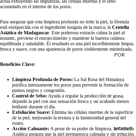
actúa extrayendo las impurezas, las células muertas y el sebo
de
acumulado en el interior de los poros.
Regalo
Para asegurar que esta limpieza profunda no irrite la piel, la fórmula
está enriquecida con el ingrediente insignia de la marca, la
Centella
MINIS
Asiática de Madagascar
. Este poderoso extracto calma la piel al
instante, previene el enrojecimiento y mantiene la barrera cutánea
Skincare
equilibrada y saludable. El resultado es una piel increíblemente limpia,
Minis
fresca y suave, con una apariencia de poros visiblemente minimizada.
POR
Makeup
Minis
CATEG
Beneficios Clave:
ORÍA
Hair
Care
Limpieza Profunda de Poros:
La Sal Rosa del Himalaya
Limpiad
purifica intensamente los poros para prevenir la formación de
Minis
oras
puntos negros y congestión.
Body
Control de Sebo:
Ayuda a regular la producción de grasa,
Tónicos
dejando la piel con una sensación fresca y un acabado menos
Care
Exfoliant
brillante durante el día.
Minis
Exfoliación Suave:
Elimina las células muertas de la superficie
es
de la piel, mejorando la textura y la luminosidad general del
Todos
Facial
rostro.
los Minis
MAKEUP
Acción Calmante:
A pesar de su poder de limpieza, la Centella
Mists
Asiática asegura que la piel permanezca calmada y sin irritación.