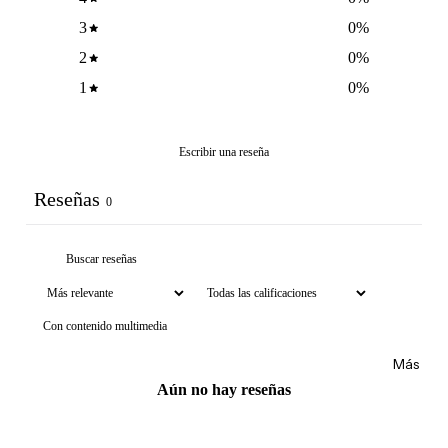
NCIA
Brumas y
3
0
%
Eau de
splashs
2
0
%
Parfum
Velas y
1
0
%
Eau de
ambient
Toilette
adores
Body
Escribir una reseña
Mist
CUIDA
Reseñas
DO
0
MARCA
Supleme
S
ntos
POPUL
Product
ARES
os de
Con contenido multimedia
afeitar
Dolce &
Gabban
Uñas
Más
a
Aún no hay reseñas
Carolina
Herrera