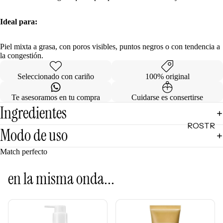
Mascarill
LO +
as
BUSCA
Ideal para:
Tratamie
DO
ntos -
Piel mixta a grasa, con poros visibles, puntos negros o con tendencia a
Sol de
Serums
la congestión.
Janeiro
Contorn
Sephora
Seleccionado con cariño
100% original
o de
Favorites
Ojos
Te asesoramos en tu compra
Cuidarse es consertirse
Rhode
Ingredientes
Hidratan
e.l.f.
tes
ROSTR
Modo de uso
Rare
Protecto
O
Beauty
res
Match perfecto
Primers
Solares
Bases
Herrami
en la misma onda...
entas
Correcto
res
POR
Bronzers
INGRE