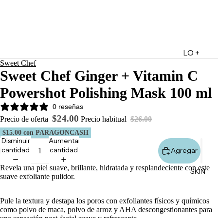
LO +
Sweet Chef
DESTA
Sweet Chef Ginger + Vitamin C
CADO
Powershot Polishing Mask 100 ml
Lo +
Nuevo
0 reseñas
$24.00
Ofertas
Precio de oferta
Precio habitual
$26.00
$15.00
con PARAGONCASH
Sets de
Disminuir
Aumentar
Regalo
cantidad
cantidad
Agregar
Marketpl
Revela una piel suave, brillante, hidratada y resplandeciente con este
SKIN
ace
suave exfoliante pulidor.
Minis
Pule la textura y destapa los poros con exfoliantes físicos y químicos
Marcas
como polvo de maca, polvo de arroz y AHA descongestionantes para
Tarjetas