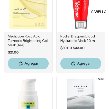
Rubores
DIENTE
Iluminad
CABELLO
Vitamina
ores
C
Polvos
Retinol
Fijadores
Ácido
de
Medicube Kojic Acid
Rodial Dragon's Blood
Salicílico
Turmeric Brightening Gel
Hyaluronic Mask 50 ml
maquillaj
Mask (1ea)
e
Niacina
Sale
Original
$39.00
$43.00
Price
$21.00
price
price
mida
OJOS
Ácido
Agregar
Agregar
Tranexá
Cejas
mico
Sombras
CHAM
Ácido
Delinead
Azelaico
PÚ &
ores
ACON
Ácido
Máscara
DICION
Glicólico
s para
ADOR
Péptidos
pestañas