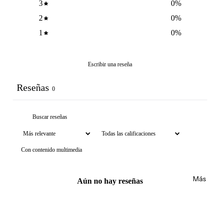
3
0
%
NCIA
Brumas y
2
0
%
Eau de
splashs
Parfum
1
0
%
Velas y
Eau de
ambient
Toilette
adores
Escribir una reseña
Body
Mist
CUIDA
Reseñas
0
DO
MARCA
Supleme
S
ntos
POPUL
Product
ARES
Con contenido multimedia
os de
afeitar
Dolce &
Gabban
Uñas
Más
Aún no hay reseñas
a
Carolina
Herrera