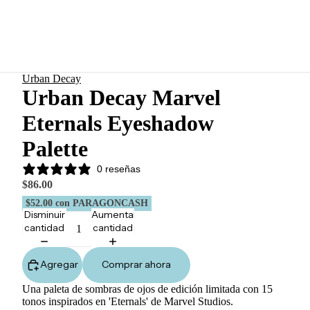
Urban Decay
Urban Decay Marvel
Eternals Eyeshadow
Palette
0 reseñas
$86.00
$52.00
con PARAGONCASH
Disminuir
Aumentar
cantidad
cantidad
Agregar
Comprar ahora
Una paleta de sombras de ojos de edición limitada con 15
tonos inspirados en 'Eternals' de Marvel Studios.