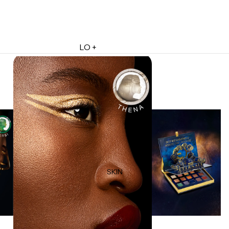
LO +
DESTACADO
Lo + Nuevo
Ofertas
Sets de Regalo
Marketplace
Minis
Marcas
Tarjetas de Regalo
SKIN
MINIS
Skincare Minis