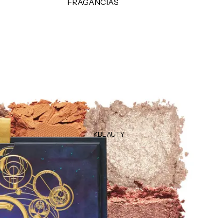
FRAGANCIAS
CUIDADO
Perfumes para damas
Perfume para caballeros
Suplementos
Perfumes para el cabello
Productos de afeitar
Minis
Uñas
TIPO DE FRAGANCIA
Eau de Parfum
Eau de Toilette
Body Mist
KBEAUTY
MARCAS POPULARES
Dolce & Gabbana
Carolina Herrera
Orientica