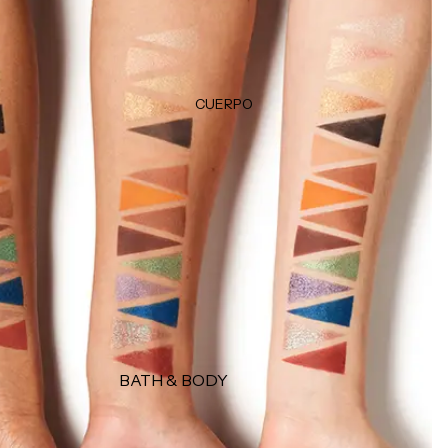
TRATAMIENTOS &
Plumpers
MASCARILLAS
Bálsamos
Tratamientos
Delineadores
Protectores térmicos
CUERPO
Tintes & Retocadores de raíz
HERRAMIENTAS
Productos para peinado
Estuches
Esponjas
MISCELÁNEOS
Brochas
Perfumes
Accesorios
Cepillos
Accesorios
MARCAS POPULARES
BATH & BODY
Olaplex
Jabones y geles
K18
Exfoliantes