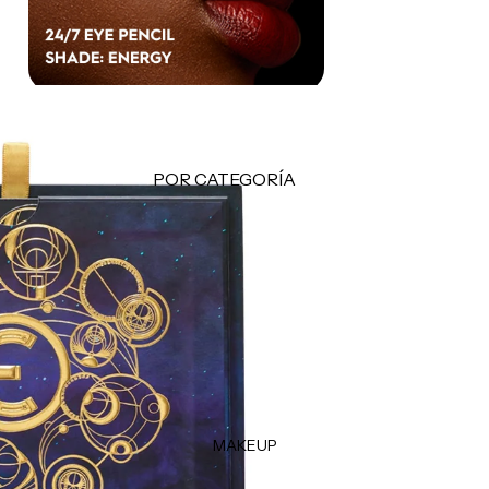
Makeup Minis
Hair Care Minis
Body Care Minis
Todos los Minis
LO + BUSCADO
POR CATEGORÍA
Sol de Janeiro
Limpiadoras
Sephora Favorites
Tónicos
Rhode
Exfoliantes
e.l.f.
Facial Mists
Rare Beauty
Mascarillas
Tratamientos - Serums
Contorno de Ojos
MAKEUP
Hidratantes
Protectores Solares