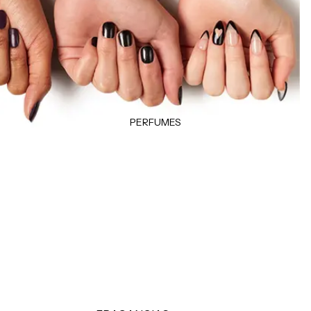
Klorane
Desodorantes
Garnier
Accesorios
Color WOW
Moroccanoil
LOCIONES E HIDRATANTES
Hidratantes
Tratamientos
PERFUMES
Manos & pies
MAQUILLAJE CORPORAL
Autobronceadores
Bronzers e iluminadores
FRAGANCIAS
Brumas y splashs
Velas y ambientadores