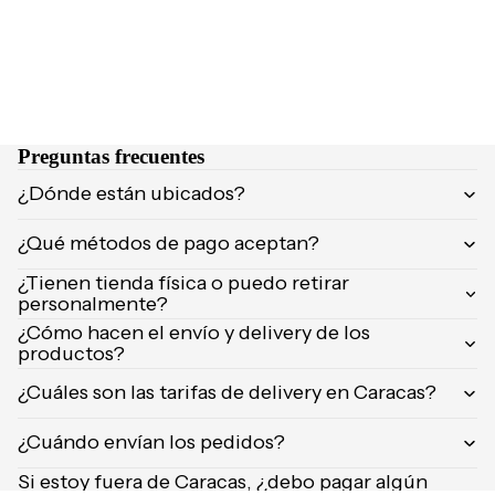
s
Acondici
onadore
s
Champú
en seco
Preguntas frecuentes
¿Dónde están ubicados?
TRATA
MIENT
¿Qué métodos de pago aceptan?
OS &
¿Tienen tienda física o puedo retirar
MASCA
personalmente?
RILLAS
¿Cómo hacen el envío y delivery de los
Tratamie
productos?
ntos
¿Cuáles son las tarifas de delivery en Caracas?
Protecto
res
¿Cuándo envían los pedidos?
térmicos
Si estoy fuera de Caracas, ¿debo pagar algún