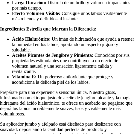
Larga Duración:
Disfruta de un brillo y volumen impactantes
Care
por más tiempo.
Minis
Efecto Volumen Visible:
Consigue unos labios visiblemente
más rellenos y definidos al instante.
Todos
los Minis
Ingredientes Estrella que Marcan la Diferencia:
Ácido Hialurónico:
Un imán de hidratación que ayuda a retener
LO +
la humedad en los labios, aportando un aspecto jugoso y
saludable.
BUSCA
Aceites Picantes de Jengibre y Pimienta:
Conocidos por sus
DO
propiedades estimulantes que contribuyen a un efecto de
volumen natural y una sensación ligeramente cálida y
Sol de
revitalizante.
Janeiro
Vitamina E:
Un poderoso antioxidante que protege y
acondiciona la delicada piel de los labios.
Sephora
Favorites
Prepárate para una experiencia sensorial única. Nuestro gloss,
infusionado con el toque justo de aceite de jengibre picante y la magia
Rhode
hidratante del ácido hialurónico, te ofrece un acabado no pegajoso que
dejará tus labios increíblemente suaves, lisos y visiblemente más
e.l.f.
voluminosos.
Rare
Su aplicador jumbo y afelpado está diseñado para deslizarse con
Beauty
suavidad, depositando la cantidad perfecta de producto y