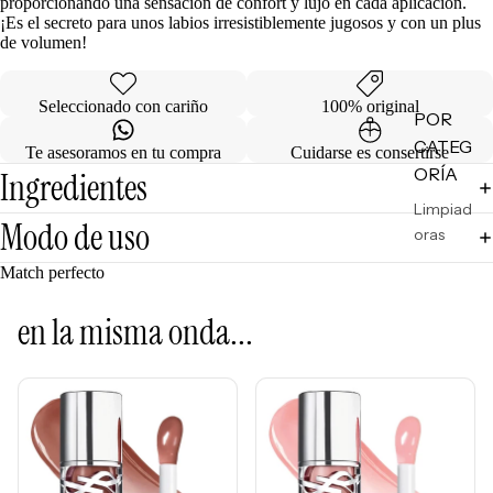
proporcionando una sensación de confort y lujo en cada aplicación.
¡Es el secreto para unos labios irresistiblemente jugosos y con un plus
de volumen!
Seleccionado con cariño
100% original
POR
CATEG
Te asesoramos en tu compra
Cuidarse es consertirse
ORÍA
Ingredientes
Limpiad
Modo de uso
oras
Tónicos
Match perfecto
Exfoliant
en la misma onda...
es
Facial
Mists
Mascarill
as
Tratamie