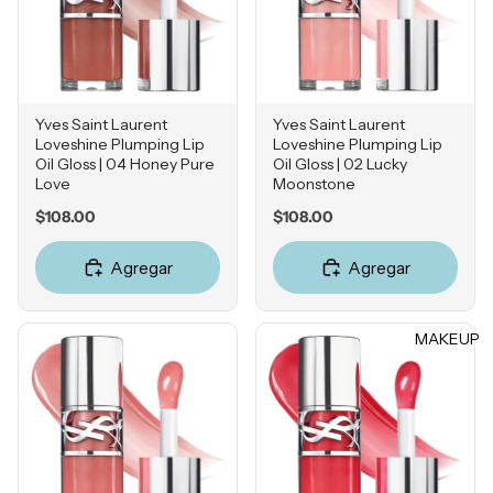
ntos -
Serums
Contorn
o de
Ojos
Yves Saint Laurent
Yves Saint Laurent
Loveshine Plumping Lip
Loveshine Plumping Lip
Hidratan
Oil Gloss | 04 Honey Pure
Oil Gloss | 02 Lucky
tes
Love
Moonstone
Price
Price
Protecto
$108.00
$108.00
res
Agregar
Agregar
Solares
Herrami
entas
MAKEUP
POR
INGRE
DIENTE
Vitamina