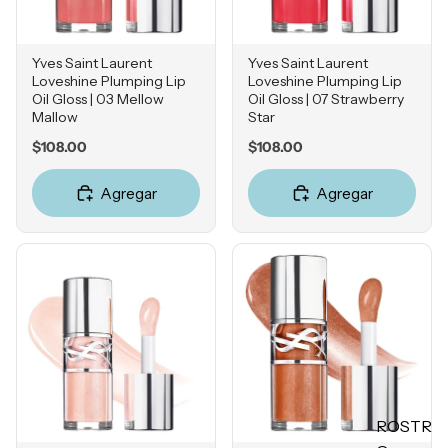
C
Retinol
Yves Saint Laurent
Yves Saint Laurent
Ácido
Loveshine Plumping Lip
Loveshine Plumping Lip
Salicílico
Oil Gloss | 03 Mellow
Oil Gloss | 07 Strawberry
Mallow
Star
Niacina
mida
Price
Price
$108.00
$108.00
Ácido
Agregar
Agregar
Tranexá
mico
Ácido
Azelaico
Ácido
Glicólico
Péptidos
Ácido
Hialuróni
ROSTR
co