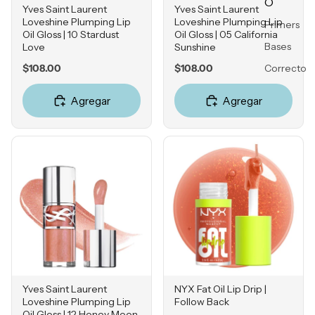
O
Yves Saint Laurent
Yves Saint Laurent
Loveshine Plumping Lip
Loveshine Plumping Lip
Primers
POR
Oil Gloss | 10 Stardust
Oil Gloss | 05 California
Bases
PREOC
Love
Sunshine
UPACI
Price
Price
Correcto
$108.00
$108.00
ÓN
res
Agregar
Agregar
Acné
Bronzers
Hiperpig
Rubores
mentaci
Iluminad
ón
ores
Líneas
Polvos
de
Fijadores
Expresió
de
n
maquillaj
Rosácea
e
Falta de
Firmeza
Yves Saint Laurent
NYX Fat Oil Lip Drip |
OJOS
Loveshine Plumping Lip
Follow Back
Enrojeci
Oil Gloss | 12 Honey Moon