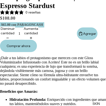
Marketpl
Espresso Stardust
ace
0 reseñas
Minis
$108.00
Marcas
$65.00
con PARAGONCASH
Disminuir
Aumentar
Tarjetas
cantidad
cantidad
Agregar
de
Regalo
Comprar ahora
MINIS
¡Dale a tus labios el protagonismo que merecen con este Gloss
Skincare
Voluminizador Infusionado con Aceites! Este no es un brillo labial
Minis
cualquiera; es una experiencia de lujo que transformará tu sonrisa,
dejándola visiblemente más carnosa, jugosa y con un brillo
Makeup
espectacular. Siente cómo su fórmula ultra-hidratante envuelve tus
Minis
labios, proporcionando un confort inigualable y un efecto volumen que
no pasará desapercibido.
Hair
Beneficios que Amarás:
Care
Minis
Hidratación Profunda:
Enriquecido con ingredientes que aman
SKIN
tus labios, manteniéndolos suaves y nutridos.
Body