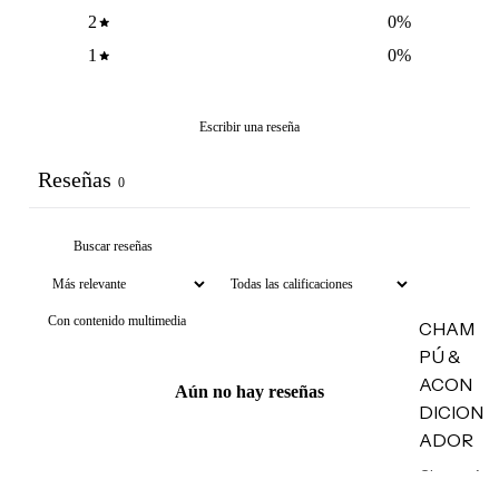
Tintas
2
0
%
Plumper
1
0
%
s
Bálsamo
Escribir una reseña
s
Delinead
Reseñas
0
ores
HERRA
MIENT
AS
Con contenido multimedia
CHAM
Estuches
PÚ &
Esponjas
ACON
Aún no hay reseñas
DICION
Brochas
ADOR
Accesori
Champú
os