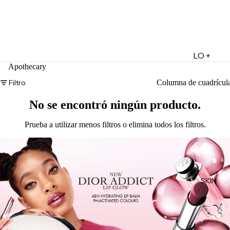
LO +
Apothecary
DESTA
CADO
Filtro
Columna de cuadrícul
Lo +
No se encontró ningún producto.
Nuevo
Prueba a utilizar menos filtros o
elimina todos los filtros
.
Ofertas
Sets de
Regalo
Marketpl
SKIN
ace
Minis
Marcas
Tarjetas