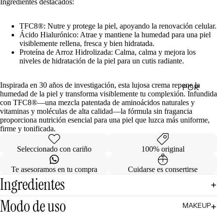
Ingredientes destacados:
de
Regalo
TFC8®: Nutre y protege la piel, apoyando la renovación celular.
Ácido Hialurónico: Atrae y mantiene la humedad para una piel
visiblemente rellena, fresca y bien hidratada.
MINIS
Proteína de Arroz Hidrolizada: Calma, calma y mejora los
niveles de hidratación de la piel para un cutis radiante.
Skincare
Minis
Inspirada en 30 años de investigación, esta lujosa crema repone la
POR
Makeup
humedad de la piel y transforma visiblemente tu complexión. Infundida
Minis
CATEG
con TFC8®—una mezcla patentada de aminoácidos naturales y
ORÍA
vitaminas y moléculas de alta calidad—la fórmula sin fragancia
Hair
proporciona nutrición esencial para una piel que luzca más uniforme,
Care
Limpiad
firme y tonificada.
Minis
oras
Seleccionado con cariño
100% original
Body
Tónicos
Care
Exfoliant
Te asesoramos en tu compra
Cuidarse es consertirse
Minis
Ingredientes
es
Todos
Facial
los Minis
Modo de uso
MAKEUP
Mists