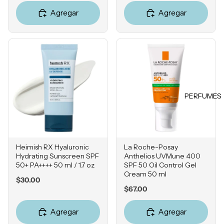
ores
Jabones
Falta de
Agregar
Agregar
y geles
Tintes &
Firmeza
Retocad
HERRA
Exfoliant
Enrojeci
ores de
MIENT
es
miento
raíz
AS
Desodor
Sensibili
Product
antes
Estuches
dad
os para
Accesori
Esponjas
Grasa y
peinado
os
PERFUMES
Poros
Brochas
Obstruíd
MISCEL
Accesori
LOCIO
os
ÁNEOS
os
NES E
Reseque
Perfume
HIDRA
Heimish RX Hyaluronic
La Roche-Posay
dad
s
Hydrating Sunscreen SPF
Anthelios UVMune 400
TANTE
50+ PA++++ 50 ml / 1.7 oz
SPF 50 Oil Control Gel
Cepillos
S
Cream 50 ml
Price
$30.00
Accesori
Hidratan
Price
$67.00
os
tes
Agregar
Agregar
Tratamie
MARCA