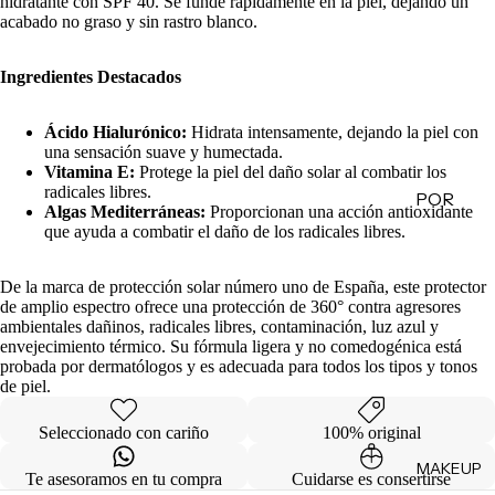
hidratante con SPF 40. Se funde rápidamente en la piel, dejando un
acabado no graso y sin rastro blanco.
de
Regalo
Ingredientes Destacados
MINIS
Ácido Hialurónico:
Hidrata intensamente, dejando la piel con
Skincare
una sensación suave y humectada.
Minis
Vitamina E:
Protege la piel del daño solar al combatir los
radicales libres.
POR
Makeup
Algas Mediterráneas:
Proporcionan una acción antioxidante
Minis
CATEG
que ayuda a combatir el daño de los radicales libres.
ORÍA
Hair
Care
De la marca de protección solar número uno de España, este protector
Limpiad
de amplio espectro ofrece una protección de 360° contra agresores
Minis
oras
ambientales dañinos, radicales libres, contaminación, luz azul y
Body
envejecimiento térmico. Su fórmula ligera y no comedogénica está
Tónicos
probada por dermatólogos y es adecuada para todos los tipos y tonos
Care
Exfoliant
de piel.
Minis
es
Todos
Seleccionado con cariño
100% original
Facial
los Minis
MAKEUP
Mists
Te asesoramos en tu compra
Cuidarse es consertirse