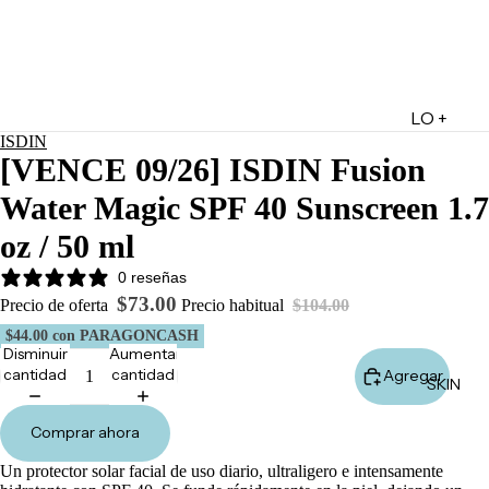
LO +
ISDIN
DESTA
[VENCE 09/26] ISDIN Fusion
CADO
Water Magic SPF 40 Sunscreen 1.7
Lo +
Nuevo
oz / 50 ml
Ofertas
0 reseñas
Sets de
$73.00
Precio de oferta
Precio habitual
$104.00
Regalo
$44.00
con PARAGONCASH
Disminuir
Aumentar
Marketpl
cantidad
cantidad
Agregar
SKIN
ace
Minis
Comprar ahora
Marcas
Un protector solar facial de uso diario, ultraligero e intensamente
Tarjetas