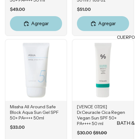
Champú
Ácido
Pestañas
Price
Price
$49.00
$51.00
s
Hialuróni
postizas
co
Acondici
Agregar
Agregar
onadore
LABIOS
s
POR
CUERPO
Labiales
PREOC
Champú
en barra
en seco
UPACI
Labiales
ÓN
líquidos
TRATA
Acné
Brillos
MIENT
Hiperpig
labiales
OS &
mentaci
MASCA
Tintas
ón
RILLAS
Plumper
Líneas
Missha All Around Safe
[VENCE 07/26]
s
Tratamie
de
Block Aqua Sun Gel SPF
Dr.Ceuracle Cica Regen
ntos
Expresió
Bálsamo
50+ PA++++ 50ml
Vegan Sun SPF 50+
BATH &
PA++++ 50 ml
n
s
Protecto
Price
$33.00
BODY
res
Sale
Original
$30.00
$51.00
Rosácea
Delinead
price
price
térmicos