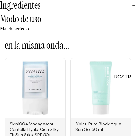
Ingredientes
Mascarill
LO +
as
BUSCA
Modo de uso
Tratamie
DO
ntos -
Match perfecto
Sol de
Serums
Janeiro
en la misma onda...
Contorn
Sephora
o de
Favorites
Ojos
Rhode
Hidratan
e.l.f.
tes
ROSTR
Rare
Protecto
O
Beauty
res
Primers
Solares
Bases
Herrami
entas
Correcto
res
Skin1004 Madagascar
A'pieu Pure Block Aqua
POR
Bronzers
Centella Hyalu-Cica Silky-
Sun Gel 50 ml
Fit Sun Stick SPF 50+
INGRE